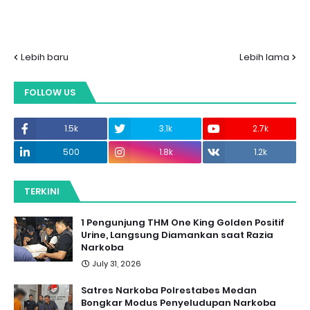
Lebih baru
Lebih lama
FOLLOW US
1.5k
3.1k
2.7k
500
1.8k
1.2k
TERKINI
1 Pengunjung THM One King Golden Positif
Urine, Langsung Diamankan saat Razia
Narkoba
July 31, 2026
Satres Narkoba Polrestabes Medan
Bongkar Modus Penyeludupan Narkoba