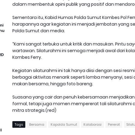
dalam membentuk opini publik yang positif dan mendo
Sementara itu, Kabid Humas Polda Sumut Kombes Pol Fe
harapannya agar kegiatan ini menjadi jembatan yang 
mi
mu
Polda Sumut dan media.
“Kami sangat terbuka untuk kritik dan masukan. Pintu say
wartawan. Silaturahmi ini semoga menjadi awal dari kolabo
RD
Kombes Ferry.
Kegiatan silaturahmi ini tak hanya diisi dengan sesi res
berbagai aktivitas menarik seperti lomba menyanyi, ses
makan bersama, hingga foto bareng.
Suasana yang cair dan penuh kebersamaan menjadikan k
formal, tetapi juga momen mempererat tali silaturahmi
mitra strategis.(red)
Tags
Bersama
Kapolda Sumut
Kolaborasi
Pererat
Sila
I