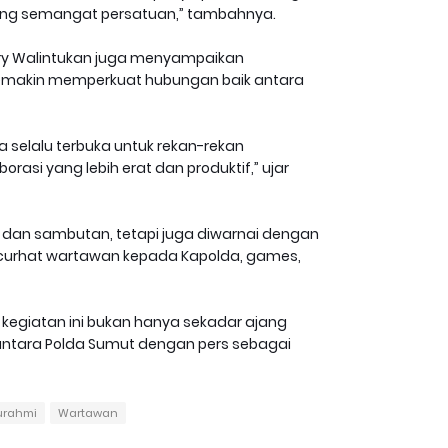
rong semangat persatuan,” tambahnya.
rry Walintukan juga menyampaikan
semakin memperkuat hubungan baik antara
a selalu terbuka untuk rekan-rekan
rasi yang lebih erat dan produktif,” ujar
mi dan sambutan, tetapi juga diwarnai dengan
i curhat wartawan kepada Kapolda, games,
egiatan ini bukan hanya sekadar ajang
 antara Polda Sumut dengan pers sebagai
turahmi
Wartawan