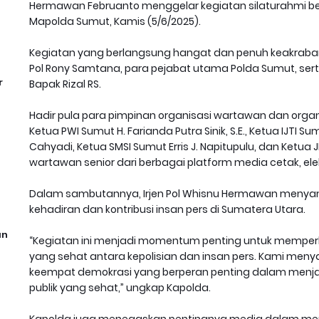
Hermawan Februanto menggelar kegiatan silaturahmi be
Mapolda Sumut, Kamis (5/6/2025).
Kegiatan yang berlangsung hangat dan penuh keakraban i
Pol Rony Samtana, para pejabat utama Polda Sumut, sert
r
Bapak Rizal RS.
Hadir pula para pimpinan organisasi wartawan dan organ
Ketua PWI Sumut H. Farianda Putra Sinik, S.E., Ketua IJTI Su
Cahyadi, Ketua SMSI Sumut Erris J. Napitupulu, dan Ketua JM
wartawan senior dari berbagai platform media cetak, elekt
Dalam sambutannya, Irjen Pol Whisnu Hermawan menyamp
kehadiran dan kontribusi insan pers di Sumatera Utara.
an
“Kegiatan ini menjadi momentum penting untuk memper
yang sehat antara kepolisian dan insan pers. Kami meny
keempat demokrasi yang berperan penting dalam menja
publik yang sehat,” ungkap Kapolda.
Kapolda juga menegaskan pentingnya media dalam me