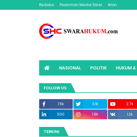
Redaksi
Pedoman Media Siber
Iklan
NASIONAL
POLITIK
HUKUM & 
ADVERTORIAL
SWARAHUKUM TV
FOLLOW US
1.5k
3.1k
2.7k
500
1.8k
1.2k
TERKINI