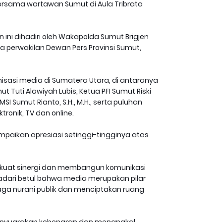
rsama wartawan Sumut di Aula Tribrata
ni dihadiri oleh Wakapolda Sumut Brigjen
a perwakilan Dewan Pers Provinsi Sumut,
isasi media di Sumatera Utara, di antaranya
mut Tuti Alawiyah Lubis, Ketua PFI Sumut Riski
SI Sumut Rianto, S.H., M.H., serta puluhan
ronik, TV dan online.
aikan apresiasi setinggi-tingginya atas
kuat sinergi dan membangun komunikasi
adari betul bahwa media merupakan pilar
ga nurani publik dan menciptakan ruang
nyuarakan kebenaran dan menangkal