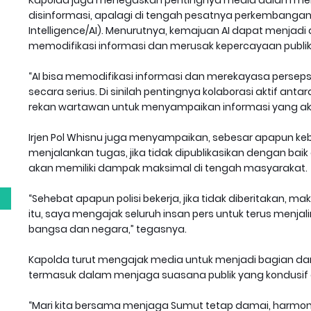
disinformasi, apalagi di tengah pesatnya perkembangan t
Intelligence/AI). Menurutnya, kemajuan AI dapat menjad
memodifikasi informasi dan merusak kepercayaan publik
“AI bisa memodifikasi informasi dan merekayasa persepsi p
secara serius. Di sinilah pentingnya kolaborasi aktif antar
rekan wartawan untuk menyampaikan informasi yang ak
g
Irjen Pol Whisnu juga menyampaikan, sebesar apapun keb
menjalankan tugas, jika tidak dipublikasikan dengan bai
akan memiliki dampak maksimal di tengah masyarakat.
“Sehebat apapun polisi bekerja, jika tidak diberitakan, m
itu, saya mengajak seluruh insan pers untuk terus menja
bangsa dan negara,” tegasnya.
Kapolda turut mengajak media untuk menjadi bagian da
termasuk dalam menjaga suasana publik yang kondusif di
“Mari kita bersama menjaga Sumut tetap damai, harmoni