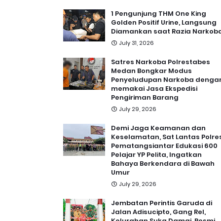
1 Pengunjung THM One King
Golden Positif Urine, Langsung
Diamankan saat Razia Narkob
July 31, 2026
Satres Narkoba Polrestabes
Medan Bongkar Modus
Penyeludupan Narkoba denga
memakai Jasa Ekspedisi
Pengiriman Barang
July 29, 2026
Demi Jaga Keamanan dan
Keselamatan, Sat Lantas Polre
Pematangsiantar Edukasi 600
Pelajar YP Pelita, Ingatkan
Bahaya Berkendara di Bawah
Umur
July 29, 2026
Jembatan Perintis Garuda di
Jalan Adisucipto, Gang Rel,
Kelurahan Suka Damai, Resmi