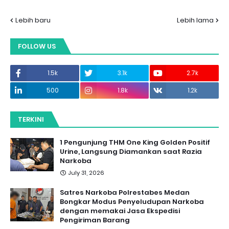
Lebih baru
Lebih lama
FOLLOW US
1.5k
3.1k
2.7k
500
1.8k
1.2k
TERKINI
1 Pengunjung THM One King Golden Positif
Urine, Langsung Diamankan saat Razia
Narkoba
July 31, 2026
Satres Narkoba Polrestabes Medan
Bongkar Modus Penyeludupan Narkoba
dengan memakai Jasa Ekspedisi
Pengiriman Barang