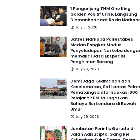
1 Pengunjung THM One King
Golden Positif Urine, Langsung
Diamankan saat Razia Narkob
July 31, 2026
Satres Narkoba Polrestabes
Medan Bongkar Modus
Penyeludupan Narkoba denga
memakai Jasa Ekspedisi
Pengiriman Barang
July 29, 2026
Demi Jaga Keamanan dan
Keselamatan, Sat Lantas Polre
Pematangsiantar Edukasi 600
Pelajar YP Pelita, Ingatkan
Bahaya Berkendara di Bawah
Umur
July 29, 2026
Jembatan Perintis Garuda di
Jalan Adisucipto, Gang Rel,
Kelurahan Suka Damai, Resmi