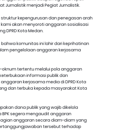
urnalistik menjadi Pegiat Jurnalistik.
 struktur kepengurusan dan penegasan arah
an kami akan menyoroti anggaran sosialisasi
ng DPRD Kota Medan.
 bahwa komunitas ini lahir dari keprihatinan
alam pengelolaan anggaran kerjasama
num-oknum tertentu melalui pola anggaran
t keterbukaan informasi publik dan
an anggaran kerjasama media di DPRD Kota
ng dan terbuka kepada masyarakat Kota
kan dana publik yang wajib dikelola
ya BPK segera mengaudit anggaran
mbagian anggaran secara diam-diam yang
ertanggungjawaban tersebut terhadap