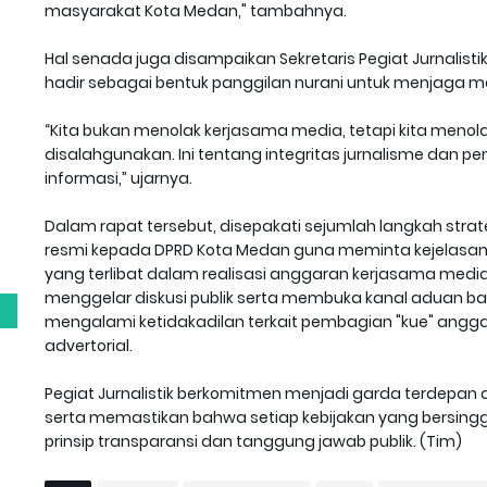
masyarakat Kota Medan," tambahnya.
Hal senada juga disampaikan Sekretaris Pegiat Jurnalistik,
hadir sebagai bentuk panggilan nurani untuk menjaga m
“Kita bukan menolak kerjasama media, tetapi kita menola
disalahgunakan. Ini tentang integritas jurnalisme dan
informasi,” ujarnya.
g
Dalam rapat tersebut, disepakati sejumlah langkah stra
resmi kepada DPRD Kota Medan guna meminta kejelasan 
yang terlibat dalam realisasi anggaran kerjasama media.
menggelar diskusi publik serta membuka kanal aduan ba
mengalami ketidakadilan terkait pembagian "kue" angga
advertorial.
Pegiat Jurnalistik berkomitmen menjadi garda terdepan 
serta memastikan bahwa setiap kebijakan yang bersin
prinsip transparansi dan tanggung jawab publik. (Tim)