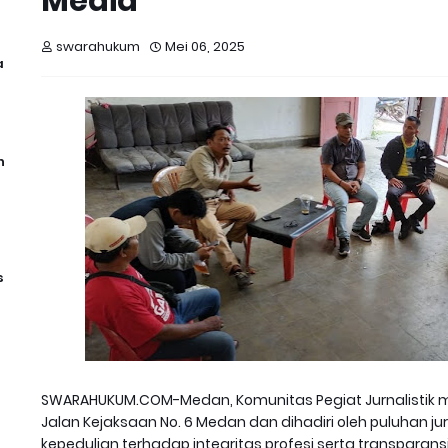
Media
swarahukum
Mei 06, 2025
a
n
s
SWARAHUKUM.COM-Medan, Komunitas Pegiat Jurnalistik men
Jalan Kejaksaan No. 6 Medan dan dihadiri oleh puluhan ju
kepedulian terhadap integritas profesi serta transparan