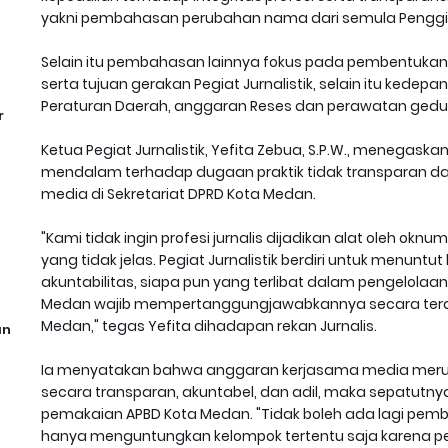
yakni pembahasan perubahan nama dari semula Penggiat J
Selain itu pembahasan lainnya fokus pada pembentukan
serta tujuan gerakan Pegiat Jurnalistik, selain itu kedep
Peraturan Daerah, anggaran Reses dan perawatan gedu
r
Ketua Pegiat Jurnalistik, Yefita Zebua, S.P.W., menegaskan
mendalam terhadap dugaan praktik tidak transparan d
media di Sekretariat DPRD Kota Medan.
"Kami tidak ingin profesi jurnalis dijadikan alat oleh ok
yang tidak jelas. Pegiat Jurnalistik berdiri untuk menuntu
akuntabilitas, siapa pun yang terlibat dalam pengelola
Medan wajib mempertanggungjawabkannya secara tera
Medan," tegas Yefita dihadapan rekan Jurnalis.
an
Ia menyatakan bahwa anggaran kerjasama media merupa
secara transparan, akuntabel, dan adil, maka sepatutn
pemakaian APBD Kota Medan. "Tidak boleh ada lagi pe
hanya menguntungkan kelompok tertentu saja karena p