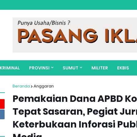
KRIMINAL
PROVINSI
SUMUT
MILITER
EKBIS
Beranda
Anggaran
Pemakaian Dana APBD Ko
Tepat Sasaran, Pegiat Jur
Keterbukaan Inforasi Pu