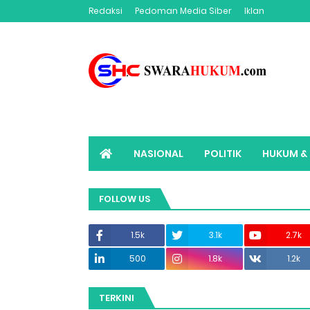
Redaksi
Pedoman Media Siber
Iklan
NASIONAL
POLITIK
HUKUM & 
ADVERTORIAL
SWARAHUKUM TV
FOLLOW US
1.5k
3.1k
2.7k
500
1.8k
1.2k
TERKINI