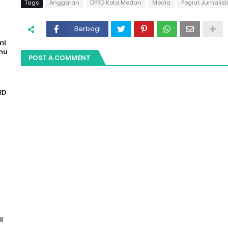
Tags
Anggaran
DPRD Kota Medan
Media
Pegiat Jurnalist
Berbagi
mi
mu
POST A COMMENT
RD
I