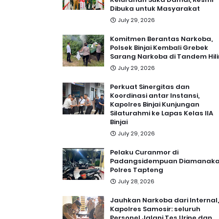
Dibuka untuk Masyarakat
July 29, 2026
Komitmen Berantas Narkoba,
Polsek Binjai Kembali Grebek
Sarang Narkoba di Tandem Hili
July 29, 2026
Perkuat Sinergitas dan
Koordinasi antar Instansi,
Kapolres Binjai Kunjungan
Silaturahmi ke Lapas Kelas IIA
Binjai
July 29, 2026
Pelaku Curanmor di
Padangsidempuan Diamanak
Polres Tapteng
July 28, 2026
Jauhkan Narkoba dari Internal,
Kapolres Samosir: seluruh
Personel Jalani Tes Urine dan