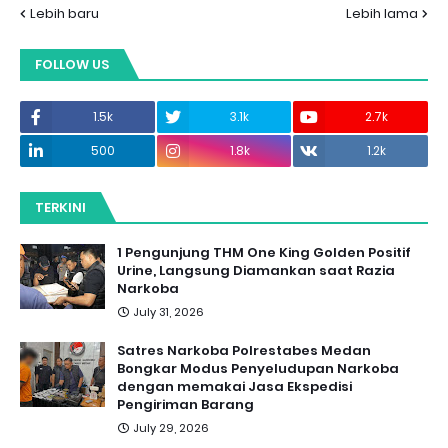
Lebih baru
Lebih lama
FOLLOW US
1.5k
3.1k
2.7k
500
1.8k
1.2k
TERKINI
1 Pengunjung THM One King Golden Positif
Urine, Langsung Diamankan saat Razia
Narkoba
July 31, 2026
Satres Narkoba Polrestabes Medan
Bongkar Modus Penyeludupan Narkoba
dengan memakai Jasa Ekspedisi
Pengiriman Barang
July 29, 2026