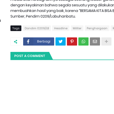
dengan keyakinan bahwa segala sesuatu yang dilakukan 
membuahkan hasil yang baik, karena “BERSAMA KITA BISA BE
Sumber, Pendim 0209/Labuhanbatu.
l
Tags
Dandim 0209/LB
Headline
Militer
Penghargaan
Berbagi
POST A COMMENT