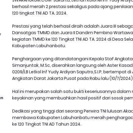
berhasil meraih 2 prestasi sekaligus pada ajang penil
120 tingkat TNI AD TA. 2024.
Prestasi yang telah berhasil diraih adalah Juara III seba
Dansatgas TMMD dan Juara II Dandim Pembina Wartawa
r
kegiatan TMMD ke 120 Tingkat TNI AD TA. 2024 di Desa Se
Kabupaten Labuhanbatu.
Penghargaan yang ditandatangani Kepala Staf Angkatan 
Simanjuntak, M.Sc, diserahkan langsung oleh Aster Kasad
0209/LB Letkol Inf Yudy Ardiyan Saputro,S.I.P, bertempat di
Angkatan Darat Jakarta Pusat pada Rabu lalu (10/7/2024)
Hal ini merupakan salah satu bukti keseriusannya dalam
an
keyakinan yang membuahkan hasil positif dari sosok pem
Dedikasi yang tinggi dari seorang Perwira TNI lulusan Aka
membawa Kabupaten Labuhanbatu meraih penghargaa
ke 120 Tingkat TNI AD Tahun 2024.