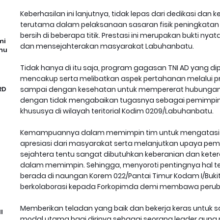
Keberhasilan ini lanjutnya, tidak lepas dari dedikasi dan ke
terutama dalam pelaksanaan sasaran fisik peningkatan 
bersih di beberapa titik. Prestasi ini merupakan bukti 
mi
dan mensejahterakan masyarakat Labuhanbatu.
mu
Tidak hanya di itu saja, program gagasan TNI AD yang dipi
mencakup serta melibatkan aspek pertahanan melalui p
RD
sampai dengan kesehatan untuk mempererat hubungan
dengan tidak mengabaikan tugasnya sebagai pemimpi
khususya di wilayah teritorial Kodim 0209/Labuhanbatu.
Kemampuannya dalam memimpin tim untuk mengatasi se
apresiasi dari masyarakat serta melanjutkan upaya pe
sejahtera tentu sangat dibutuhkan keberanian dan keter
dalam memimpin. Sehingga, menyoroti pentingnya hal te
berada di naungan Korem 022/Pantai Timur Kodam I/Bukit B
berkolaborasi kepada Forkopimda demi membawa perubah
Memberikan teladan yang baik dan bekerja keras untu
I
modal utama bagi dirinya sebagai seorang leader gun