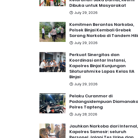
Dibuka untuk Masyarakat
July 29, 2026
Komitmen Berantas Narkoba,
Polsek Binjai Kembali Grebek
Sarang Narkoba di Tandem Hili
July 29, 2026
Perkuat Sinergitas dan
Koordinasi antar Instansi,
Kapolres Binjai Kunjungan
Silaturahmi ke Lapas Kelas IIA
Binjai
July 29, 2026
Pelaku Curanmor di
Padangsidempuan Diamanak
Polres Tapteng
July 28, 2026
Jauhkan Narkoba dari Internal,
Kapolres Samosir: seluruh
Personel Jalani Tes Urine dan