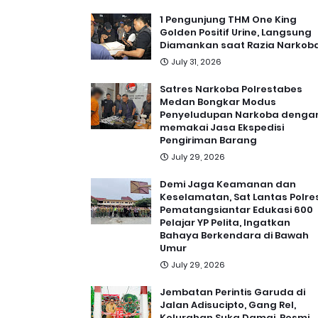
1 Pengunjung THM One King
Golden Positif Urine, Langsung
Diamankan saat Razia Narkob
July 31, 2026
Satres Narkoba Polrestabes
Medan Bongkar Modus
Penyeludupan Narkoba denga
memakai Jasa Ekspedisi
Pengiriman Barang
July 29, 2026
Demi Jaga Keamanan dan
Keselamatan, Sat Lantas Polre
Pematangsiantar Edukasi 600
Pelajar YP Pelita, Ingatkan
Bahaya Berkendara di Bawah
Umur
July 29, 2026
Jembatan Perintis Garuda di
Jalan Adisucipto, Gang Rel,
Kelurahan Suka Damai, Resmi