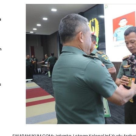
a
n
s
SWARAHUKUM.COM-Jakarta, Letnan Kolonel Inf Yudy Ardiya