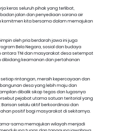
rja keras seluruh pihak yang terlibat,
badan jalan dan penyediaan sarana air
nyata komitmen kita bersama dalam memajukan
mpin oleh pria berdarah jawa ini juga
rogram Bela Negara, sosial dan budaya
 antara TNI dan masyarakat desa setempat
n dibidang keamanan dan pertahanan
tiap rintangan, meraih kepercayaan dan
mbangunan desa yang lebih maju dan
ampilan dibalik sikap tegas dan lugasnya
rsebut pejabat utama satuan teritorial yang
arisan selalu aktif berkoordinasi dan
an positif bagi masyarakat di sekitarnya.
k sama-sama memajukan wilayah menjadi
a mendukung tugas dan tanggung jawabnya