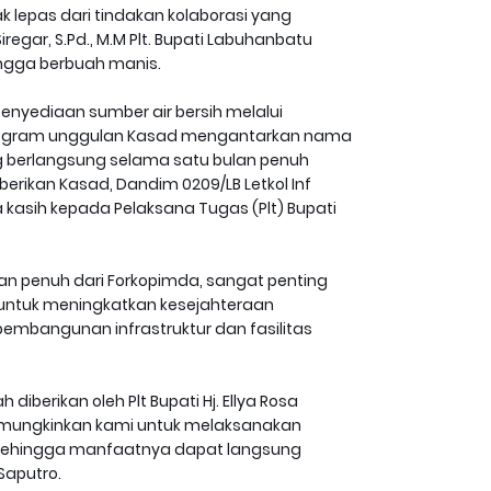
 lepas dari tindakan kolaborasi yang
regar, S.Pd., M.M Plt. Bupati Labuhanbatu
ingga berbuah manis.
nyediaan sumber air bersih melalui
 program unggulan Kasad mengantarkan nama
g berlangsung selama satu bulan penuh
erikan Kasad, Dandim 0209/LB Letkol Inf
 kasih kepada Pelaksana Tugas (Plt) Bupati
gan penuh dari Forkopimda, sangat penting
 untuk meningkatkan kesejahteraan
embangunan infrastruktur dan fasilitas
berikan oleh Plt Bupati Hj. Ellya Rosa
memungkinkan kami untuk melaksanakan
, sehingga manfaatnya dapat langsung
Saputro.