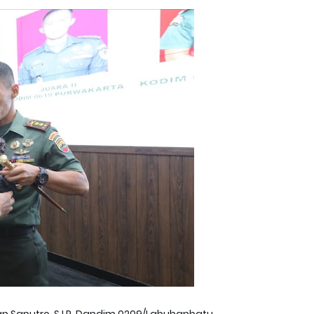
n Saputro, S.I.P. Dandim 0209/Labuhanbatu