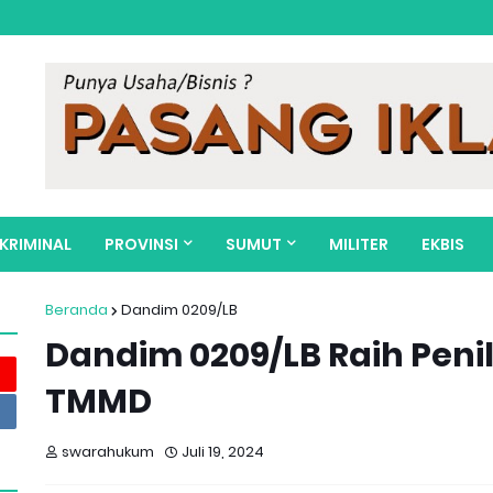
KRIMINAL
PROVINSI
SUMUT
MILITER
EKBIS
Beranda
Dandim 0209/LB
Dandim 0209/LB Raih Pen
TMMD
swarahukum
Juli 19, 2024