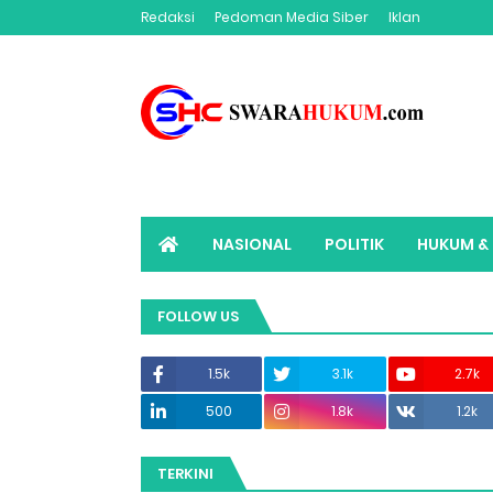
Redaksi
Pedoman Media Siber
Iklan
NASIONAL
POLITIK
HUKUM & 
ADVERTORIAL
SWARAHUKUM TV
FOLLOW US
1.5k
3.1k
2.7k
500
1.8k
1.2k
TERKINI