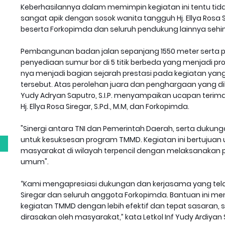
Keberhasilannya dalam memimpin kegiatan ini tentu tidak
sangat apik dengan sosok wanita tangguh Hj. Ellya Rosa Si
beserta Forkopimda dan seluruh pendukung lainnya seh
Pembangunan badan jalan sepanjang 1550 meter serta pe
penyediaan sumur bor di 5 titik berbeda yang menjadi
nya menjadi bagian sejarah prestasi pada kegiatan yan
tersebut. Atas perolehan juara dan penghargaan yang dib
Yudy Adryan Saputro, S.I.P. menyampaikan ucapan terima
g
Hj. Ellya Rosa Siregar, S.Pd., M.M, dan Forkopimda.
"Sinergi antara TNI dan Pemerintah Daerah, serta dukun
untuk kesuksesan program TMMD. Kegiatan ini bertujuan
masyarakat di wilayah terpencil dengan melaksanakan p
umum".
“Kami mengapresiasi dukungan dan kerjasama yang telah di
Siregar dan seluruh anggota Forkopimda. Bantuan ini 
kegiatan TMMD dengan lebih efektif dan tepat sasaran
dirasakan oleh masyarakat,” kata Letkol Inf Yudy Ardiyan 