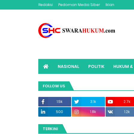
Redaksi
Pedoman Media Siber
Iklan
NASIONAL
POLITIK
HUKUM & 
ADVERTORIAL
SWARAHUKUM TV
FOLLOW US
1.5k
3.1k
2.7k
500
1.8k
1.2k
TERKINI