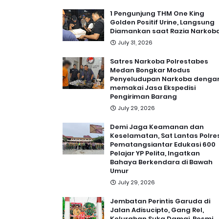
1 Pengunjung THM One King
Golden Positif Urine, Langsung
Diamankan saat Razia Narkob
July 31, 2026
Satres Narkoba Polrestabes
Medan Bongkar Modus
Penyeludupan Narkoba denga
memakai Jasa Ekspedisi
Pengiriman Barang
July 29, 2026
Demi Jaga Keamanan dan
Keselamatan, Sat Lantas Polre
Pematangsiantar Edukasi 600
Pelajar YP Pelita, Ingatkan
Bahaya Berkendara di Bawah
Umur
July 29, 2026
Jembatan Perintis Garuda di
Jalan Adisucipto, Gang Rel,
Kelurahan Suka Damai, Resmi