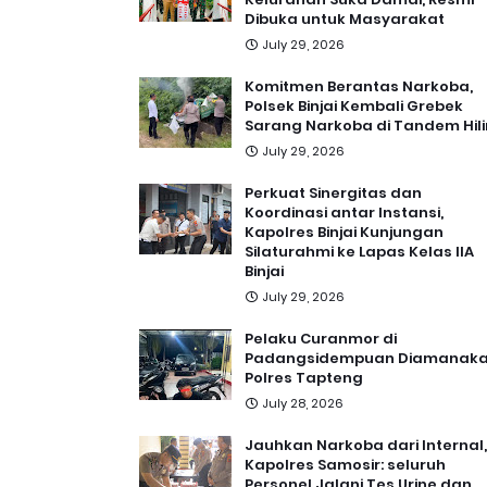
Dibuka untuk Masyarakat
July 29, 2026
Komitmen Berantas Narkoba,
Polsek Binjai Kembali Grebek
Sarang Narkoba di Tandem Hili
July 29, 2026
Perkuat Sinergitas dan
Koordinasi antar Instansi,
Kapolres Binjai Kunjungan
Silaturahmi ke Lapas Kelas IIA
Binjai
July 29, 2026
Pelaku Curanmor di
Padangsidempuan Diamanak
Polres Tapteng
July 28, 2026
Jauhkan Narkoba dari Internal,
Kapolres Samosir: seluruh
Personel Jalani Tes Urine dan