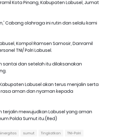
amil Kota Pinang, Kabupaten Labusel, Jumat
' Cabang olahraga ini rutin dan selalu kami
s Labusel, Kompol Ramsen Samosir, Danramil
sonel TNI/ Polri Labusel.
n santai dan setelah itu dilaksanakan
ng.
abupaten Labusel akan terus menjalin serta
an rasa aman dan nyaman kepada
dan terjalin mewujudkan Labusel yang aman
mum Polda Sumut itu.(Red)
Sinergitas
sumut
Tingkatkan
TNI-Polri