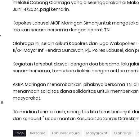
melalui Cabang Olahraga yang diselenggarakan di Makor
Juni 14/2024.pagi kemarin.
Kapolres Labusel AKBP Maringan Simanjuntak mengatakan,
lakukan secara bersama dengan aparat TNI.
r
Olahraga ini, selain diikuti Kapolres dan juga Wakapolre
11/KP. Mayor Inf Hendra Gunawan, PjU Polres Labusel, dan per
Kegiatan tersebut diawali dengan doa bersama, lalu jala
senam.bersama, kemudian diakhiri dengan coffee morni
AKBP. Maringan menambahkan, pihaknya bersama TNI di K
menambah soliditas dana solidaritas untuk memberik
masyarakat.
an
"Kemudian terima kasih, sinergitas kita terus berlanjut 
dan kondusif," ucap mantan Kasubdit Jatanras Ditreskri
Tags
Bersama
Labusel-Labura
Masyarakat
Olahraga