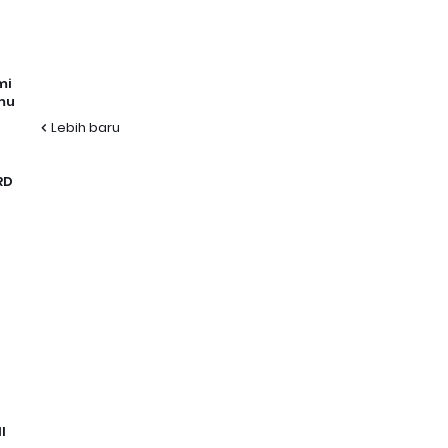
mi
mu
Lebih baru
RD
I