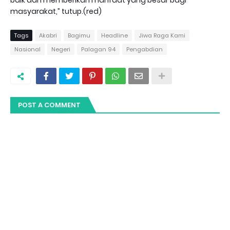
masyarakat,” tutup.(red)
Tags
Akabri
Bagimu
Headline
Jiwa Raga Kami
Nasional
Negeri
Palagan 94
Pengabdian
POST A COMMENT