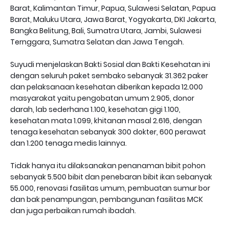
Barat, Kalimantan Timur, Papua, Sulawesi Selatan, Papua
Barat, Maluku Utara, Jawa Barat, Yogyakarta, DKI Jakarta,
Bangka Belitung, Bali, Sumatra Utara, Jambi, Sulawesi
Ternggara, Sumatra Selatan dan Jawa Tengah.
Suyudi menjelaskan Bakti Sosial dan Bakti Kesehatan ini
dengan seluruh paket sembako sebanyak 31.362 paker
dan pelaksanaan kesehatan diberikan kepada 12.000
masyarakat yaitu pengobatan umum 2.905, donor
darah, lab sederhana 1.100, kesehatan gigi 1.100,
kesehatan mata 1.099, khitanan masal 2.616, dengan
tenaga kesehatan sebanyak 300 dokter, 600 perawat
dan 1.200 tenaga medis lainnya.
Tidak hanya itu dilaksanakan penanaman bibit pohon
sebanyak 5.500 bibit dan penebaran bibit ikan sebanyak
55.000, renovasi fasilitas umum, pembuatan sumur bor
dan bak penampungan, pembangunan fasilitas MCK
dan juga perbaikan rumah ibadah.