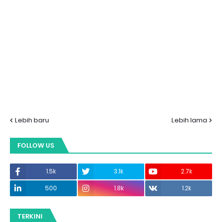
Lebih baru
Lebih lama
FOLLOW US
1.5k
3.1k
2.7k
500
1.8k
1.2k
TERKINI