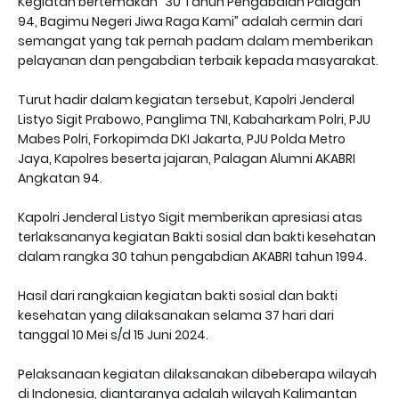
Kegiatan bertemakan “30 Tahun Pengabdian Palagan
94, Bagimu Negeri Jiwa Raga Kami” adalah cermin dari
semangat yang tak pernah padam dalam memberikan
pelayanan dan pengabdian terbaik kepada masyarakat.
Turut hadir dalam kegiatan tersebut, Kapolri Jenderal
Listyo Sigit Prabowo, Panglima TNI, Kabaharkam Polri, PJU
Mabes Polri, Forkopimda DKI Jakarta, PJU Polda Metro
Jaya, Kapolres beserta jajaran, Palagan Alumni AKABRI
Angkatan 94.
Kapolri Jenderal Listyo Sigit memberikan apresiasi atas
terlaksananya kegiatan Bakti sosial dan bakti kesehatan
dalam rangka 30 tahun pengabdian AKABRI tahun 1994.
Hasil dari rangkaian kegiatan bakti sosial dan bakti
kesehatan yang dilaksanakan selama 37 hari dari
tanggal 10 Mei s/d 15 Juni 2024.
Pelaksanaan kegiatan dilaksanakan dibeberapa wilayah
di Indonesia, diantaranya adalah wilayah Kalimantan