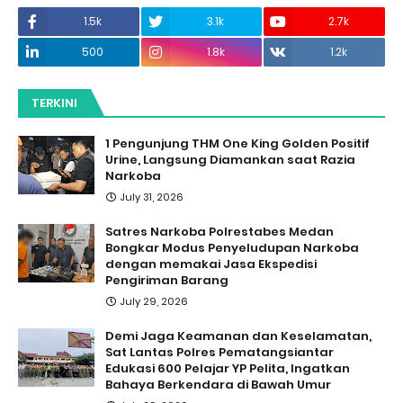
1.5k
3.1k
2.7k
500
1.8k
1.2k
TERKINI
1 Pengunjung THM One King Golden Positif
Urine, Langsung Diamankan saat Razia
Narkoba
July 31, 2026
Satres Narkoba Polrestabes Medan
Bongkar Modus Penyeludupan Narkoba
dengan memakai Jasa Ekspedisi
Pengiriman Barang
July 29, 2026
Demi Jaga Keamanan dan Keselamatan,
Sat Lantas Polres Pematangsiantar
Edukasi 600 Pelajar YP Pelita, Ingatkan
Bahaya Berkendara di Bawah Umur