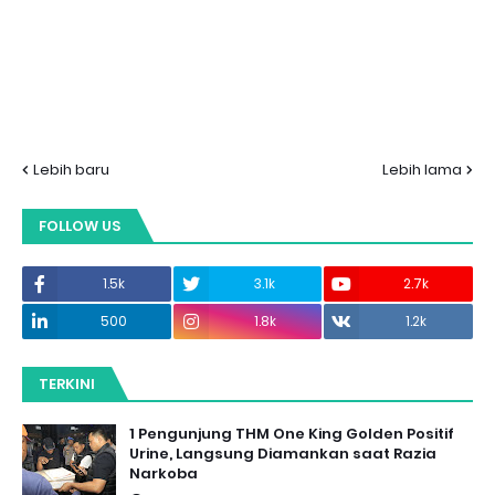
Lebih baru
Lebih lama
FOLLOW US
1.5k
3.1k
2.7k
500
1.8k
1.2k
TERKINI
1 Pengunjung THM One King Golden Positif
Urine, Langsung Diamankan saat Razia
Narkoba