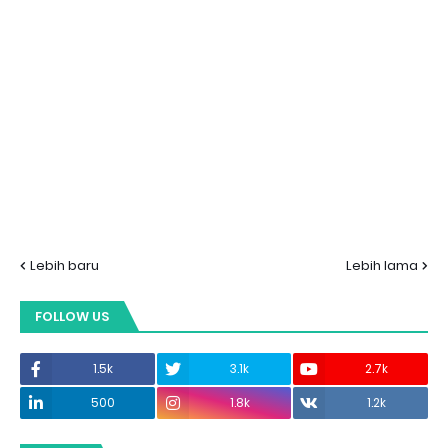
Lebih baru
Lebih lama
FOLLOW US
1.5k
3.1k
2.7k
500
1.8k
1.2k