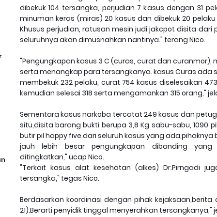
dibekuk 104 tersangka, perjudian 7 kasus dengan 31 pela
minuman keras (miras) 20 kasus dan dibekuk 20 pelaku s
Khusus perjudian, ratusan mesin judi jakcpot disita da
seluruhnya akan dimusnahkan nantinya." terang Nico.
r
"Pengungkapan kasus 3 C (curas, curat dan curanmor), me
serta menangkap para tersangkanya. kasus Curas ada se
membekuk 232 pelaku, curat 754 kasus diselesaikan 47
kemudian selesai 318 serta mengamankan 315 orang," jela
Sementara kasus narkoba tercatat 249 kasus dan petug
situ,disita barang bukti berupa 3,8 Kg sabu-sabu, 1090 pi
butir pil happy five.dari seluruh kasus yang ada,pihakn
jauh lebih besar pengungkapan dibanding yang b
ditingkatkan," ucap Nico.
an
"Terkait kasus alat kesehatan (alkes) Dr.Pirngadi 
tersangka," tegas Nico.
Berdasarkan koordinasi dengan pihak kejaksaan,berita
21).Berarti penyidik tinggal menyerahkan tersangkanya," je