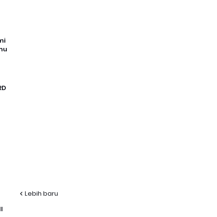
mi
mu
RD
Lebih baru
I