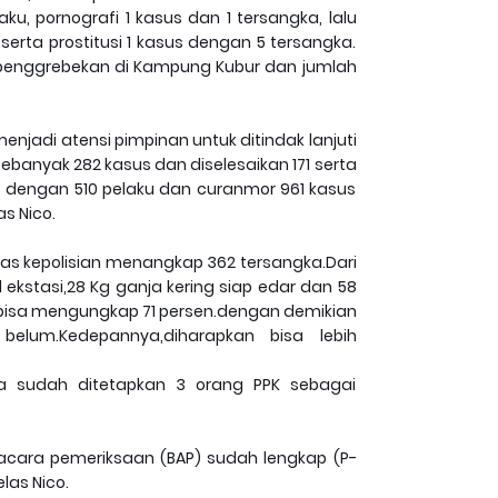
ku, pornografi 1 kasus dan 1 tersangka, lalu
erta prostitusi 1 kasus dengan 5 tersangka.
ri penggrebekan di Kampung Kubur dan jumlah
njadi atensi pimpinan untuk ditindak lanjuti
banyak 282 kasus dan diselesaikan 171 serta
3 dengan 510 pelaku dan curanmor 961 kasus
s Nico.
as kepolisian menangkap 362 tersangka.Dari
l ekstasi,28 Kg ganja kering siap edar dan 58
ya bisa mengungkap 71 persen.dengan demikian
elum.Kedepannya,diharapkan bisa lebih
juga sudah ditetapkan 3 orang PPK sebagai
 acara pemeriksaan (BAP) sudah lengkap (P-
las Nico.