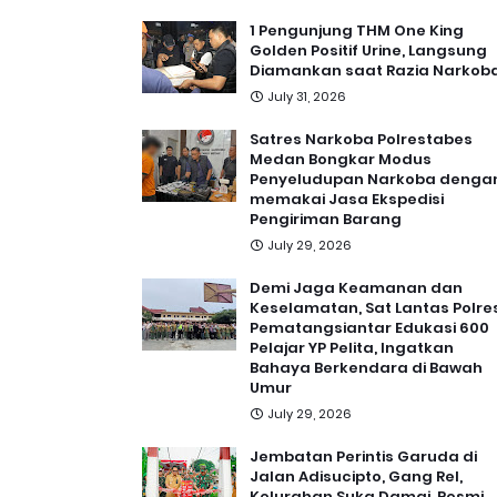
1 Pengunjung THM One King
Golden Positif Urine, Langsung
Diamankan saat Razia Narkob
July 31, 2026
Satres Narkoba Polrestabes
Medan Bongkar Modus
Penyeludupan Narkoba denga
memakai Jasa Ekspedisi
Pengiriman Barang
July 29, 2026
Demi Jaga Keamanan dan
Keselamatan, Sat Lantas Polre
Pematangsiantar Edukasi 600
Pelajar YP Pelita, Ingatkan
Bahaya Berkendara di Bawah
Umur
July 29, 2026
Jembatan Perintis Garuda di
Jalan Adisucipto, Gang Rel,
Kelurahan Suka Damai, Resmi