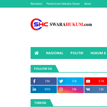
Redaksi
Pedoman Media Siber
Iklan
NASIONAL
POLITIK
HUKUM & 
ADVERTORIAL
SWARAHUKUM TV
FOLLOW US
1.5k
3.1k
2.7k
500
1.8k
1.2k
TERKINI