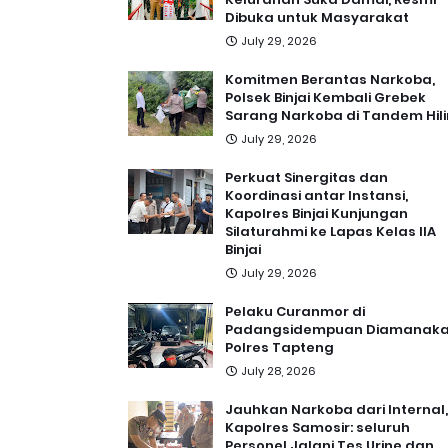
Dibuka untuk Masyarakat
July 29, 2026
Komitmen Berantas Narkoba,
Polsek Binjai Kembali Grebek
Sarang Narkoba di Tandem Hili
July 29, 2026
Perkuat Sinergitas dan
Koordinasi antar Instansi,
Kapolres Binjai Kunjungan
Silaturahmi ke Lapas Kelas IIA
Binjai
July 29, 2026
Pelaku Curanmor di
Padangsidempuan Diamanak
Polres Tapteng
July 28, 2026
Jauhkan Narkoba dari Internal,
Kapolres Samosir: seluruh
Personel Jalani Tes Urine dan