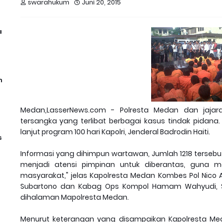
swarahukum
Juni 20, 2015
a
n
Medan,LasserNews.com - Polresta Medan dan jajar
tersangka yang terlibat berbagai kasus tindak pidana.
lanjut program 100 hari Kapolri, Jenderal Badrodin Haiti.
s
Informasi yang dihimpun wartawan, Jumlah 1218 tersebu
menjadi atensi pimpinan untuk diberantas, gun
masyarakat," jelas Kapolresta Medan Kombes Pol Nico A
Subartono dan Kabag Ops Kompol Hamam Wahyudi, Senin
dihalaman Mapolresta Medan.
Menurut keterangan yang disampaikan Kapolresta M