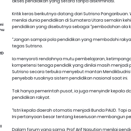
akses pendidikan yang setara tanpa diskriminasi.
Kritik keras berikutnya datang dari Sutrisno Pangaribuan.
menilai dunia pendidikan di Sumatera Utara semakin keh
mi
pendidikan yang disebutnya sebagai “pembodohan ala ko
mu
“Jangan sampai pola pendidikan yang membodohi rakyat s
tegas Sutrisno.
RD
Ia menyoroti rendahnya mutu pembelajaran, ketimpang
kompetensi tenaga pendidik yang dinilai masih menjadi p
Sutrisno secara terbuka menyebut mantan Mendikbudris
penyebab rusaknya sistem pendidikan nasional saat ini.
Tak hanya pemerintah pusat, ia juga menyindir kepala d
pendidikan rakyat.
“Istri kepala daerah otomatis menjadi Bunda PAUD. Tapi
Ini pertanyaan besar tentang keseriusan membangun pend
I
Dalam forum yang sama, Prof Arif Nasution menilai pend