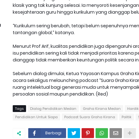
klasik yang tak kunjung selesai. Ia menyoroti kesenjangan
kesejahteraan guru hingga kurikulum yang dianggap be
l
“Kurikulum sering berubah, tetapi belum sepenuhnya m
tantangan global,” katanya.
Menurut Prof Arif, kualitas pendidikan juga dipengaruhi ar
isu pendidikan sering kali tidak menjadi prioritas kar
dianggap tidak memberikan keuntungan politik secara in
Sebelum dialog dimulai, Ketua Yayasan Kampus Graha Ki
acara sekaligus melaunching podcast “Suara Graha Kiran
ruang intelektual bagi generasi muda untuk menyampaika
persoalan sosial maupun pendidikan. (Red)
Tags
Dialog Pendidikan Medan
Graha Kirana Medan
Hardi
Pendidikan Untuk Siapa
Podcast Suara Graha Kirana
Politik
Berbagi