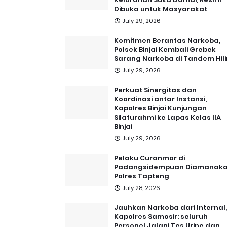
Dibuka untuk Masyarakat
July 29, 2026
Komitmen Berantas Narkoba,
Polsek Binjai Kembali Grebek
Sarang Narkoba di Tandem Hili
July 29, 2026
Perkuat Sinergitas dan
Koordinasi antar Instansi,
Kapolres Binjai Kunjungan
Silaturahmi ke Lapas Kelas IIA
Binjai
July 29, 2026
Pelaku Curanmor di
Padangsidempuan Diamanak
Polres Tapteng
July 28, 2026
Jauhkan Narkoba dari Internal,
Kapolres Samosir: seluruh
Personel Jalani Tes Urine dan