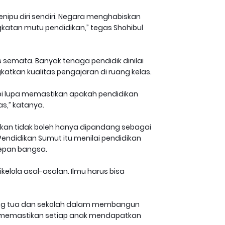
menipu diri sendiri. Negara menghabiskan
gkatan mutu pendidikan,” tegas Shohibul
s semata. Banyak tenaga pendidik dinilai
katkan kualitas pengajaran di ruang kelas.
tapi lupa memastikan apakah pendidikan
s,” katanya.
an tidak boleh hanya dipandang sebagai
endidikan Sumut itu menilai pendidikan
epan bangsa.
kelola asal-asalan. Ilmu harus bisa
rang tua dan sekolah dalam membangun
ib memastikan setiap anak mendapatkan