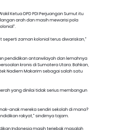
 Wakil Ketua DPD PDI Perjuangan Sumut itu
ilangan arah dan masih mewarisi pola
lonial”.
eperti zaman kolonial terus diwariskan,”
an pendidikan antarwilayah dan lemahnya
ersoalan kronis di Sumatera Utara. Bahkan,
tek Nadiem Makarim sebagai salah satu
aerah yang dinilai tidak serius membangun
 anak-anak mereka sendiri sekolah di mana?
idikan rakyat,” sindirnya tajam.
idikan Indonesia masih terjebak masalah