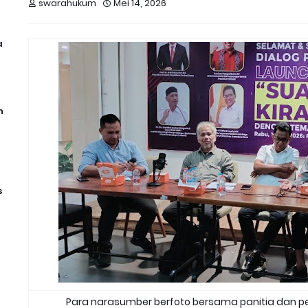
swarahukum
Mei 14, 2026
a
n
s
Para narasumber berfoto bersama panitia dan pes