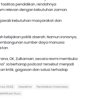
 fasilitas pendidikan, rendahnya
lum relevan dengan kebutuhan zaman.
enjawab kebutuhan masyarakat dan
ah kebijakan politik daerah. Namun ironisnya,
ena pembangunan sumber daya manusia
stan.
rana, OK. Zulkarnain, secara resmi membuka
a”. Ia berharap podcast tersebut menjadi
n kritik, gagasan dan solusi terhadap
knas 2026
Headline
Pendidikan Indonesia
Sertifikasi Guru