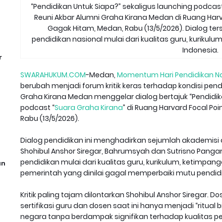
“Pendidikan Untuk Siapa?” sekaligus launching podcast
Reuni Akbar Alumni Graha Kirana Medan di Ruang Harva
Gagak Hitam, Medan, Rabu (13/5/2026). Dialog t
pendidikan nasional mulai dari kualitas guru, kuriku
Indonesia.
r
SWARAHUKUM.COM
-Medan,
Momentum Hari Pendidikan Na
berubah menjadi forum kritik keras terhadap kondisi pendi
Graha Kirana Medan menggelar dialog bertajuk “Pendidik
podcast “
Suara Graha Kirana
” di Ruang Harvard Focal Poi
Rabu (13/5/2026).
Dialog pendidikan ini menghadirkan sejumlah akademisi da
Shohibul Anshor Siregar, Bahrumsyah dan Sutrisno Pang
pendidikan mulai dari kualitas guru, kurikulum, ketimpan
an
pemerintah yang dinilai gagal memperbaiki mutu pendidi
Kritik paling tajam dilontarkan Shohibul Anshor Siregar. 
sertifikasi guru dan dosen saat ini hanya menjadi “ritua
negara tanpa berdampak signifikan terhadap kualitas pe