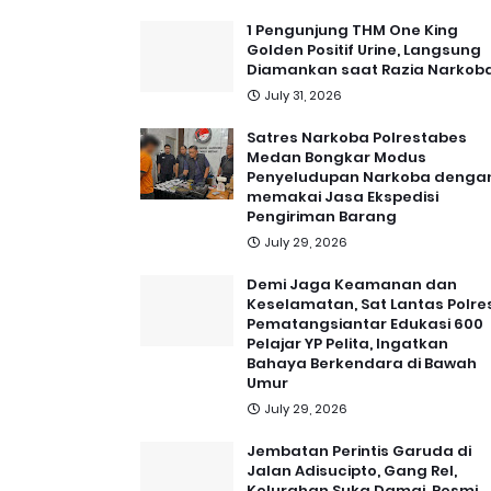
1 Pengunjung THM One King
Golden Positif Urine, Langsung
Diamankan saat Razia Narkob
July 31, 2026
Satres Narkoba Polrestabes
Medan Bongkar Modus
Penyeludupan Narkoba denga
memakai Jasa Ekspedisi
Pengiriman Barang
July 29, 2026
Demi Jaga Keamanan dan
Keselamatan, Sat Lantas Polre
Pematangsiantar Edukasi 600
Pelajar YP Pelita, Ingatkan
Bahaya Berkendara di Bawah
Umur
July 29, 2026
Jembatan Perintis Garuda di
Jalan Adisucipto, Gang Rel,
Kelurahan Suka Damai, Resmi