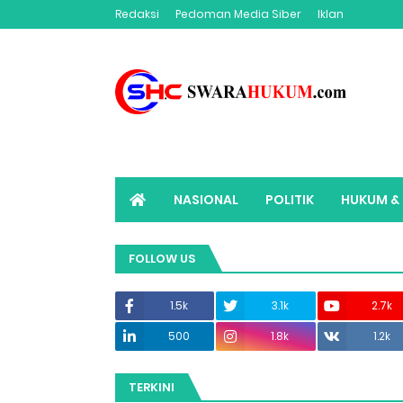
Redaksi
Pedoman Media Siber
Iklan
NASIONAL
POLITIK
HUKUM & 
ADVERTORIAL
SWARAHUKUM TV
FOLLOW US
1.5k
3.1k
2.7k
500
1.8k
1.2k
TERKINI