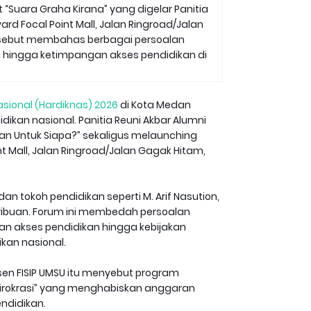
 “Suara Graha Kirana” yang digelar Panitia
rd Focal Point Mall, Jalan Ringroad/Jalan
ersebut membahas berbagai persoalan
lum hingga ketimpangan akses pendidikan di
sional (Hardiknas) 2026
di Kota Medan
dikan nasional. Panitia Reuni Akbar Alumni
an Untuk Siapa?” sekaligus melaunching
nt Mall, Jalan Ringroad/Jalan Gagak Hitam,
n tokoh pendidikan seperti M. Arif Nasution,
aribuan. Forum ini membedah persoalan
gan akses pendidikan hingga kebijakan
kan nasional.
Dosen FISIP UMSU itu menyebut program
l birokrasi” yang menghabiskan anggaran
ndidikan.