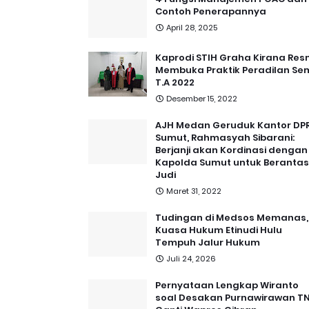
Contoh Penerapannya
April 28, 2025
Kaprodi STIH Graha Kirana Res
Membuka Praktik Peradilan Se
T.A 2022
Desember 15, 2022
AJH Medan Geruduk Kantor DP
Sumut, Rahmasyah Sibarani:
Berjanji akan Kordinasi dengan
Kapolda Sumut untuk Berantas
Judi
Maret 31, 2022
Tudingan di Medsos Memanas,
Kuasa Hukum Etinudi Hulu
Tempuh Jalur Hukum
Juli 24, 2026
Pernyataan Lengkap Wiranto
soal Desakan Purnawirawan TN