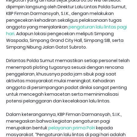
Kegiatan yang dimulai sejak pukul 06.30 WIB tersebut
dipimpin langsung oleh Direktur Lalu Lintas Polda Sumut,
KBP Firman Darmansyah, S.I.K., dengan melakukan
pengecekan kehadiran sekaligus pelaksanaan tugas
anggota yang menjalankan
pengaturan lalu lintas pagi
hari
. Adapun lokasi pengecekan meliputi Simpang
Waspada, Simpang Grand City Hall, Simpang SIB, serta
Simpang Nibung Jalan Gatot Subroto.
Dirlantas Polda Sumut memastikan setiap personel telah
menempati ploting tugasnya sesuai dengan rencana
penggelaran, khususnya pada jam sibuk pagi saat
aktivitas masyarakat mulai meningkat. Kehadiran
anggota di persimpangan padat dinilai sangat penting
untuk mencegah kemacetan serta meminimalisasi
potensi pelanggaran dan kecelakaan lalu lintas.
Dalam keterangannya, KBP Firman Darmansyah, S.I.K.,
menegaskan bahwa kegiatan pengaturan pagi
merupakan bentuk
pelayanan prima Polri
kepada
masyarakat. “Pengaturan lalu lintas di pagi hari adalah