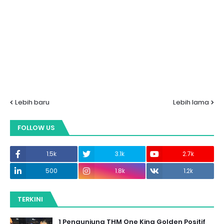
Lebih baru
Lebih lama
FOLLOW US
1.5k
3.1k
2.7k
500
1.8k
1.2k
TERKINI
1 Pengunjung THM One King Golden Positif