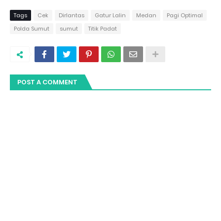
Tags
Cek
Dirlantas
Gatur Lalin
Medan
Pagi Optimal
Polda Sumut
sumut
Titik Padat
POST A COMMENT