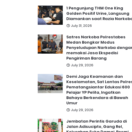
1 Pengunjung THM One King
Golden Positif Urine, Langsung
Diamankan saat Razia Narkob
July 31, 2026
Satres Narkoba Polrestabes
Medan Bongkar Modus
Penyeludupan Narkoba denga
memakai Jasa Ekspedisi
Pengiriman Barang
July 29, 2026
Demi Jaga Keamanan dan
Keselamatan, Sat Lantas Polre
Pematangsiantar Edukasi 600
Pelajar YP Pelita, Ingatkan
Bahaya Berkendara di Bawah
Umur
July 29, 2026
Jembatan Perintis Garuda di
Jalan Adisucipto, Gang Rel,
Kelurahan Suka Damai, Resmi