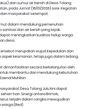
akus) dan sumur air bersih di Desa Tolang
tan, pada Jumat (16/01/2026) sore. Kegiatan
u dan masyarakat setempat.
a Sumut dalam mendukung pemenuhan
anitasi dan air bersih yang layak.
n dapat meningkatkan kualitas hidup warga
gan desa.
tersebut merupakan wujud kepedulian dan
m aspek keamanan, tetapi juga dalam bidang
apat dimanfaatkan secara berkelanjutan oleh
h untuk membantu dan mendukung kebutuhan
aenal Muhlisin.
masyarakat Desa Tolang Julu kini dapat
hari-hari. Sinergi antara Brimob,
terus terjalin dalam rangka mewujudkan
h warga.(Red)