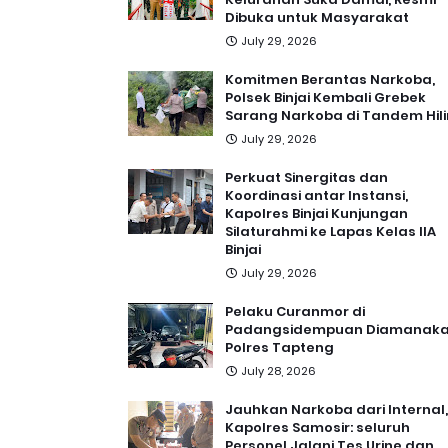
Dibuka untuk Masyarakat
July 29, 2026
Komitmen Berantas Narkoba,
Polsek Binjai Kembali Grebek
Sarang Narkoba di Tandem Hili
July 29, 2026
Perkuat Sinergitas dan
Koordinasi antar Instansi,
Kapolres Binjai Kunjungan
Silaturahmi ke Lapas Kelas IIA
Binjai
July 29, 2026
Pelaku Curanmor di
Padangsidempuan Diamanak
Polres Tapteng
July 28, 2026
Jauhkan Narkoba dari Internal,
Kapolres Samosir: seluruh
Personel Jalani Tes Urine dan