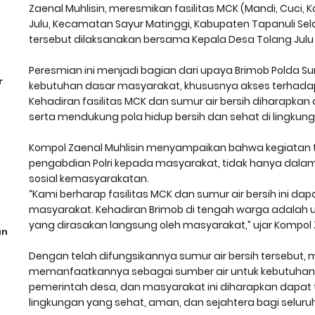
Zaenal Muhlisin, meresmikan fasilitas MCK (Mandi, Cuci, K
Julu, Kecamatan Sayur Matinggi, Kabupaten Tapanuli Sela
tersebut dilaksanakan bersama Kepala Desa Tolang Jul
Peresmian ini menjadi bagian dari upaya Brimob Pold
r
kebutuhan dasar masyarakat, khususnya akses terhadap s
Kehadiran fasilitas MCK dan sumur air bersih diharapka
serta mendukung pola hidup bersih dan sehat di lingkun
Kompol Zaenal Muhlisin menyampaikan bahwa kegiatan 
pengabdian Polri kepada masyarakat, tidak hanya dala
sosial kemasyarakatan.
“Kami berharap fasilitas MCK dan sumur air bersih ini d
masyarakat. Kehadiran Brimob di tengah warga adala
yang dirasakan langsung oleh masyarakat,” ujar Kompol Z
an
Dengan telah difungsikannya sumur air bersih tersebut, 
memanfaatkannya sebagai sumber air untuk kebutuhan se
pemerintah desa, dan masyarakat ini diharapkan dapat 
lingkungan yang sehat, aman, dan sejahtera bagi seluru