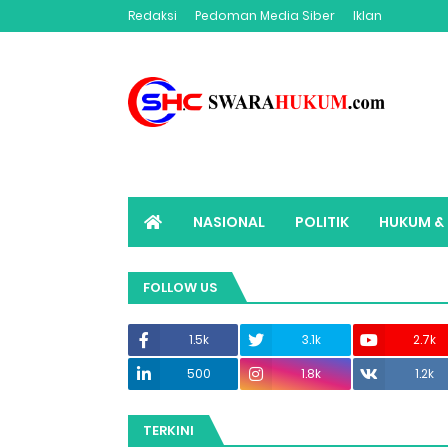
Redaksi
Pedoman Media Siber
Iklan
NASIONAL
POLITIK
HUKUM & 
ADVERTORIAL
SWARAHUKUM TV
FOLLOW US
1.5k
3.1k
2.7k
500
1.8k
1.2k
TERKINI