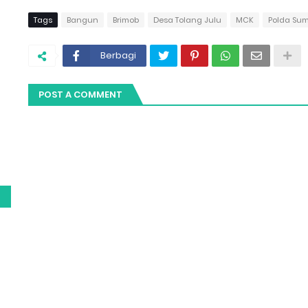
Tags
Bangun
Brimob
Desa Tolang Julu
MCK
Polda Su
Berbagi
POST A COMMENT
g