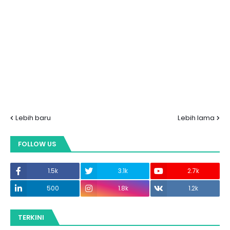
Lebih baru
Lebih lama
FOLLOW US
1.5k
3.1k
2.7k
500
1.8k
1.2k
TERKINI