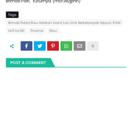
Brimob Polri,” tuturnya. (mcr36/jpnn)
Tags
Brimob Polda Riau Adakan Event Lari Unik Berkelompok Sejauh 8 KM
HUT ke 80
Provinsi
Riau
POST A COMMENT