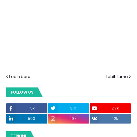
Lebih baru
Lebih lama
FOLLOW US
1.5k
3.1k
2.7k
500
1.8k
1.2k
TERKINI