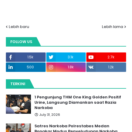
Lebih baru
Lebih lama
FOLLOW US
1.5k
3.1k
2.7k
500
1.8k
1.2k
TERKINI
1 Pengunjung THM One King Golden Positif
Urine, Langsung Diamankan saat Razia
Narkoba
July 31, 2026
Satres Narkoba Polrestabes Medan
Bongkar Modus Penyeludupan Narkoba