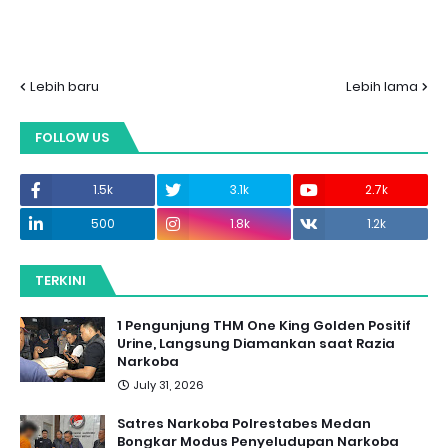
Lebih baru
Lebih lama
FOLLOW US
1.5k
3.1k
2.7k
500
1.8k
1.2k
TERKINI
1 Pengunjung THM One King Golden Positif
Urine, Langsung Diamankan saat Razia
Narkoba
July 31, 2026
Satres Narkoba Polrestabes Medan
Bongkar Modus Penyeludupan Narkoba