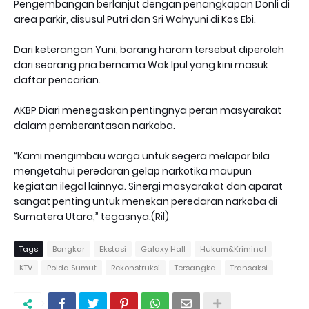
Pengembangan berlanjut dengan penangkapan Donli di
area parkir, disusul Putri dan Sri Wahyuni di Kos Ebi.
Dari keterangan Yuni, barang haram tersebut diperoleh
dari seorang pria bernama Wak Ipul yang kini masuk
daftar pencarian.
AKBP Diari menegaskan pentingnya peran masyarakat
dalam pemberantasan narkoba.
“Kami mengimbau warga untuk segera melapor bila
mengetahui peredaran gelap narkotika maupun
kegiatan ilegal lainnya. Sinergi masyarakat dan aparat
sangat penting untuk menekan peredaran narkoba di
Sumatera Utara,” tegasnya.(Ril)
Tags
Bongkar
Ekstasi
Galaxy Hall
Hukum&Kriminal
KTV
Polda Sumut
Rekonstruksi
Tersangka
Transaksi