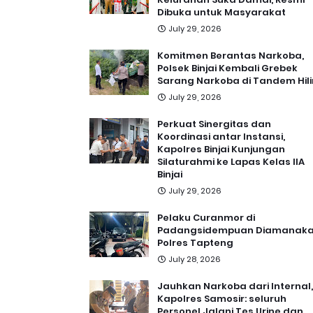
Dibuka untuk Masyarakat
July 29, 2026
Komitmen Berantas Narkoba,
Polsek Binjai Kembali Grebek
Sarang Narkoba di Tandem Hili
July 29, 2026
Perkuat Sinergitas dan
Koordinasi antar Instansi,
Kapolres Binjai Kunjungan
Silaturahmi ke Lapas Kelas IIA
Binjai
July 29, 2026
Pelaku Curanmor di
Padangsidempuan Diamanak
Polres Tapteng
July 28, 2026
Jauhkan Narkoba dari Internal,
Kapolres Samosir: seluruh
Personel Jalani Tes Urine dan