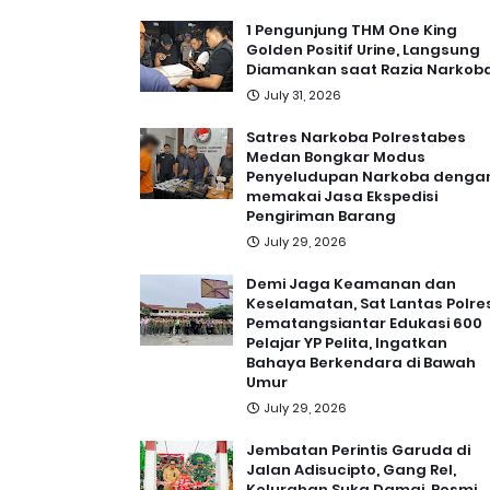
1 Pengunjung THM One King
Golden Positif Urine, Langsung
Diamankan saat Razia Narkob
July 31, 2026
Satres Narkoba Polrestabes
Medan Bongkar Modus
Penyeludupan Narkoba denga
memakai Jasa Ekspedisi
Pengiriman Barang
July 29, 2026
Demi Jaga Keamanan dan
Keselamatan, Sat Lantas Polre
Pematangsiantar Edukasi 600
Pelajar YP Pelita, Ingatkan
Bahaya Berkendara di Bawah
Umur
July 29, 2026
Jembatan Perintis Garuda di
Jalan Adisucipto, Gang Rel,
Kelurahan Suka Damai, Resmi