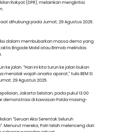
kilan Rakyat (DPR), melainkan mengkritisi
n.
ia saat dihubungi pada Jumat, 29 Agustus 2025.
as polisi dalam membubarkan massa demo yang
taktis Brigade Mobil atau Brimob melindas
.
e jalan. “Hari ini kita turun ke jalan bukan
a menolak wajah anarko aparat,” tulis BEM SI
umat, 29 Agustus 2025.
polisian, Jakarta Selatan, pada pukul 13.00
lar demonstrasi di kawasan Polda masing-
skan “Seruan Aksi Serentak Seluruh
”. Menurut mereka, Polri telah melenceng dari
sebagai penindas rakyat.