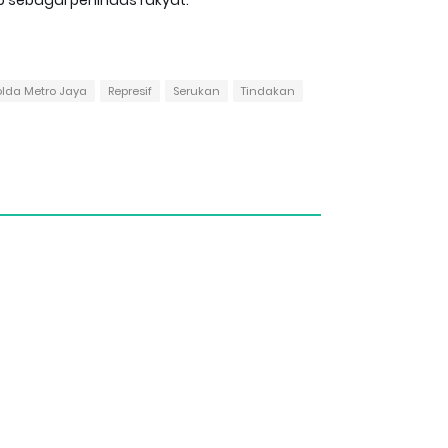
olda Metro Jaya
Represif
Serukan
Tindakan