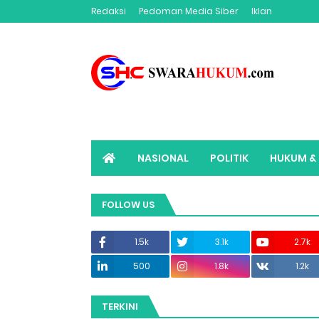
Redaksi
Pedoman Media Siber
Iklan
NASIONAL
POLITIK
HUKUM & 
ADVERTORIAL
SWARAHUKUM TV
FOLLOW US
1.5k
3.1k
2.7k
500
1.8k
1.2k
TERKINI