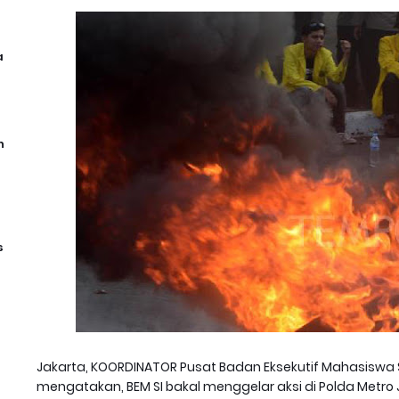
a
n
s
Jakarta, KOORDINATOR Pusat Badan Eksekutif Mahasiswa S
mengatakan, BEM SI bakal menggelar aksi di Polda Metro J