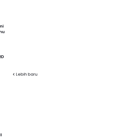
mi
mu
RD
Lebih baru
I