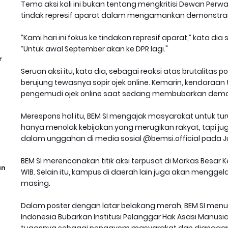
Tema aksi kali ini bukan tentang mengkritisi Dewan Perwa
tindak represif aparat dalam mengamankan demonstra
“Kami hari ini fokus ke tindakan represif aparat,” kata d
“Untuk awal September akan ke DPR lagi."
r
Seruan aksi itu, kata dia, sebagai reaksi atas brutalit
berujung tewasnya sopir ojek online. Kemarin, kendaraan 
pengemudi ojek online saat sedang membubarkan demo
Merespons hal itu, BEM SI mengajak masyarakat untuk turun k
hanya menolak kebijakan yang merugikan rakyat, tapi jug
dalam unggahan di media sosial @bemsi.official pada J
BEM SI merencanakan titik aksi terpusat di Markas Besar Ke
an
WIB. Selain itu, kampus di daerah lain juga akan mengge
masing.
Dalam poster dengan latar belakang merah, BEM SI menuli
Indonesia Bubarkan Institusi Pelanggar Hak Asasi Manusia
tugasnya sebagai pengayom masyarakat dan dianggap 