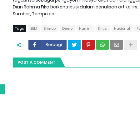
Dian Rahma Fika berkontribusi dalam penulisan artikel ini.
Sumber, Tempo.co
Tags
BEM
Brimob
Demo
Hari ini
Kritisi
Nasional
P
Berbagi
g
POST A COMMENT