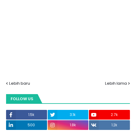
Lebih baru
Lebih lama
FOLLOW US
1.5k
3.1k
2.7k
500
1.8k
1.2k