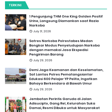
TERKINI
1 Pengunjung THM One King Golden Positif
Urine, Langsung Diamankan saat Razia
Narkoba
July 31, 2026
Satres Narkoba Polrestabes Medan
Bongkar Modus Penyeludupan Narkoba
dengan memakai Jasa Ekspedisi
Pengiriman Barang
July 29, 2026
Demi Jaga Keamanan dan Keselamatan,
Sat Lantas Polres Pematangsiantar
Edukasi 600 Pelajar YP Pelita, Ingatkan
Bahaya Berkendara di Bawah Umur
July 29, 2026
Jembatan Perintis Garuda di Jalan
Adisucipto, Gang Rel, Kelurahan Suka
Damai, Resmi Dibuka untuk Masyarakat