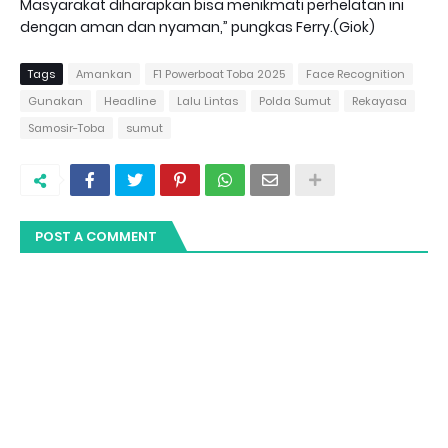
Masyarakat diharapkan bisa menikmati perhelatan ini
dengan aman dan nyaman,” pungkas Ferry.(Giok)
Tags
Amankan
F1 Powerboat Toba 2025
Face Recognition
Gunakan
Headline
Lalu Lintas
Polda Sumut
Rekayasa
Samosir-Toba
sumut
POST A COMMENT