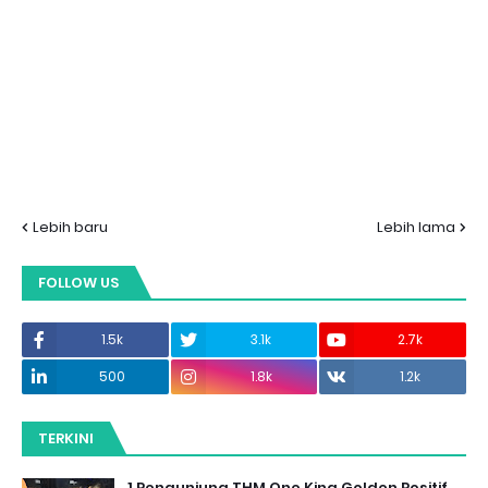
Lebih baru
Lebih lama
FOLLOW US
1.5k
3.1k
2.7k
500
1.8k
1.2k
TERKINI
1 Pengunjung THM One King Golden Positif