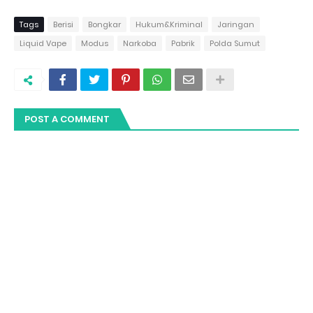
Tags
Berisi
Bongkar
Hukum&Kriminal
Jaringan
Liquid Vape
Modus
Narkoba
Pabrik
Polda Sumut
POST A COMMENT