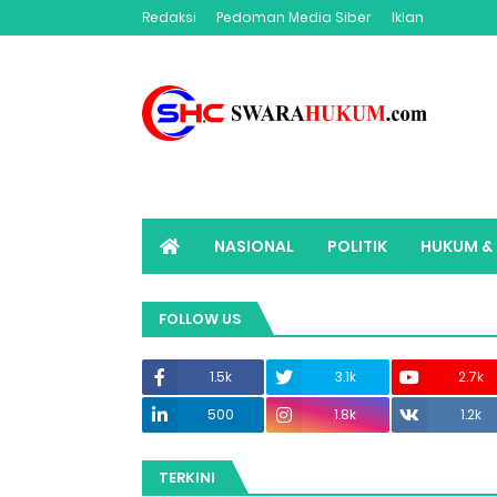
Redaksi
Pedoman Media Siber
Iklan
NASIONAL
POLITIK
HUKUM & 
ADVERTORIAL
SWARAHUKUM TV
FOLLOW US
1.5k
3.1k
2.7k
500
1.8k
1.2k
TERKINI