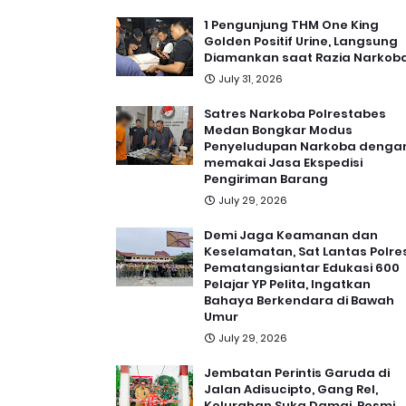
1 Pengunjung THM One King
Golden Positif Urine, Langsung
Diamankan saat Razia Narkob
July 31, 2026
Satres Narkoba Polrestabes
Medan Bongkar Modus
Penyeludupan Narkoba denga
memakai Jasa Ekspedisi
Pengiriman Barang
July 29, 2026
Demi Jaga Keamanan dan
Keselamatan, Sat Lantas Polre
Pematangsiantar Edukasi 600
Pelajar YP Pelita, Ingatkan
Bahaya Berkendara di Bawah
Umur
July 29, 2026
Jembatan Perintis Garuda di
Jalan Adisucipto, Gang Rel,
Kelurahan Suka Damai, Resmi