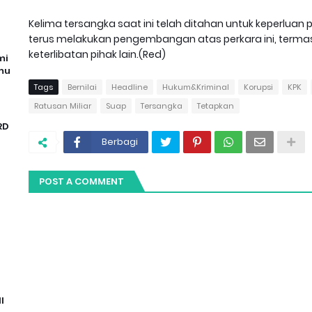
Kelima tersangka saat ini telah ditahan untuk keperluan 
terus melakukan pengembangan atas perkara ini, terma
keterlibatan pihak lain.(Red)
mi
mu
Tags
Bernilai
Headline
Hukum&Kriminal
Korupsi
KPK
Ratusan Miliar
Suap
Tersangka
Tetapkan
RD
Berbagi
POST A COMMENT
I