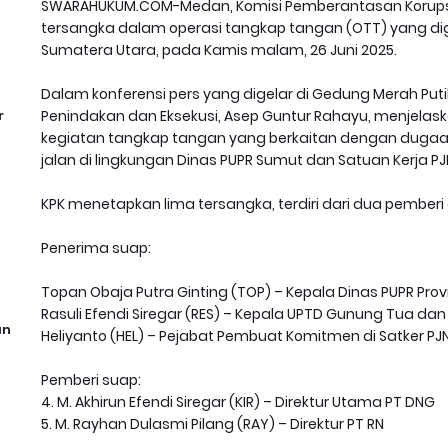
SWARAHUKUM.COM-Medan, Komisi Pemberantasan Korupsi
tersangka dalam operasi tangkap tangan (OTT) yang dige
Sumatera Utara, pada Kamis malam, 26 Juni 2025.
Dalam konferensi pers yang digelar di Gedung Merah Putih 
r
Penindakan dan Eksekusi, Asep Guntur Rahayu, menjelask
kegiatan tangkap tangan yang berkaitan dengan dugaan
jalan di lingkungan Dinas PUPR Sumut dan Satuan Kerja PJ
KPK menetapkan lima tersangka, terdiri dari dua pemberi
Penerima suap:
Topan Obaja Putra Ginting (TOP) – Kepala Dinas PUPR Pro
Rasuli Efendi Siregar (RES) – Kepala UPTD Gunung Tua d
an
Heliyanto (HEL) – Pejabat Pembuat Komitmen di Satker PJ
Pemberi suap:
4. M. Akhirun Efendi Siregar (KIR) – Direktur Utama PT DNG
5. M. Rayhan Dulasmi Pilang (RAY) – Direktur PT RN