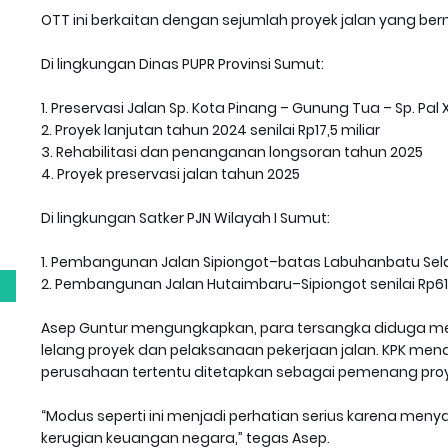
OTT ini berkaitan dengan sejumlah proyek jalan yang berni
Di lingkungan Dinas PUPR Provinsi Sumut:
1. Preservasi Jalan Sp. Kota Pinang – Gunung Tua – Sp. Pal X
2. Proyek lanjutan tahun 2024 senilai Rp17,5 miliar
3. Rehabilitasi dan penanganan longsoran tahun 2025
4. Proyek preservasi jalan tahun 2025
g
Di lingkungan Satker PJN Wilayah I Sumut:
1. Pembangunan Jalan Sipiongot–batas Labuhanbatu Selat
2. Pembangunan Jalan Hutaimbaru–Sipiongot senilai Rp61,
Asep Guntur mengungkapkan, para tersangka diduga me
lelang proyek dan pelaksanaan pekerjaan jalan. KPK me
perusahaan tertentu ditetapkan sebagai pemenang proy
“Modus seperti ini menjadi perhatian serius karena menyan
kerugian keuangan negara,” tegas Asep.