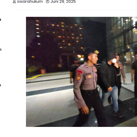
swarahukum
Juni 29, 2025
a
n
s