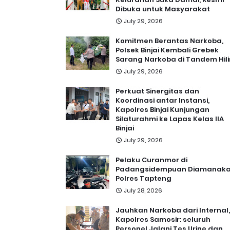
Dibuka untuk Masyarakat
July 29, 2026
Komitmen Berantas Narkoba,
Polsek Binjai Kembali Grebek
Sarang Narkoba di Tandem Hili
July 29, 2026
Perkuat Sinergitas dan
Koordinasi antar Instansi,
Kapolres Binjai Kunjungan
Silaturahmi ke Lapas Kelas IIA
Binjai
July 29, 2026
Pelaku Curanmor di
Padangsidempuan Diamanak
Polres Tapteng
July 28, 2026
Jauhkan Narkoba dari Internal,
Kapolres Samosir: seluruh
Personel Jalani Tes Urine dan