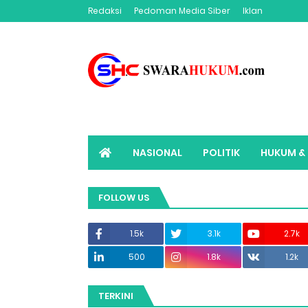
Redaksi
Pedoman Media Siber
Iklan
NASIONAL
POLITIK
HUKUM & 
ADVERTORIAL
SWARAHUKUM TV
FOLLOW US
1.5k
3.1k
2.7k
500
1.8k
1.2k
TERKINI