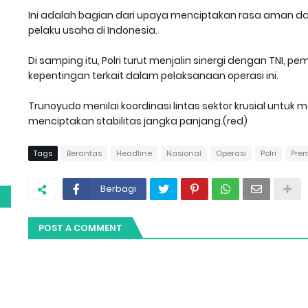
Ini adalah bagian dari upaya menciptakan rasa aman d
pelaku usaha di Indonesia.
Di samping itu, Polri turut menjalin sinergi dengan TNI,
kepentingan terkait dalam pelaksanaan operasi ini.
Trunoyudo menilai koordinasi lintas sektor krusial untuk
menciptakan stabilitas jangka panjang.(red)
g
Tags
Berantas
Headline
Nasional
Operasi
Polri
Pre
Berbagi
POST A COMMENT