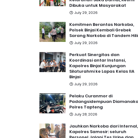
Dibuka untuk Masyarakat
July 29, 2026
Komitmen Berantas Narkoba,
Polsek Binjai Kembali Grebek
Sarang Narkoba di Tandem Hili
July 29, 2026
Perkuat Sinergitas dan
Koordinasi antar Instansi,
Kapolres Binjai Kunjungan
Silaturahmi ke Lapas Kelas IIA
Binjai
July 29, 2026
Pelaku Curanmor di
Padangsidempuan Diamanak
Polres Tapteng
July 28, 2026
Jauhkan Narkoba dari Internal,
Kapolres Samosir: seluruh
Personel Jalani Tes Urine dan