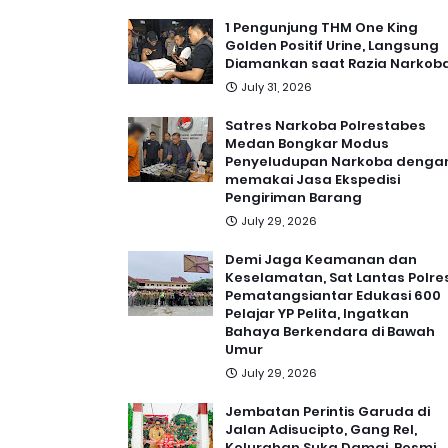
1 Pengunjung THM One King
Golden Positif Urine, Langsung
Diamankan saat Razia Narkob
July 31, 2026
Satres Narkoba Polrestabes
Medan Bongkar Modus
Penyeludupan Narkoba denga
memakai Jasa Ekspedisi
Pengiriman Barang
July 29, 2026
Demi Jaga Keamanan dan
Keselamatan, Sat Lantas Polre
Pematangsiantar Edukasi 600
Pelajar YP Pelita, Ingatkan
Bahaya Berkendara di Bawah
Umur
July 29, 2026
Jembatan Perintis Garuda di
Jalan Adisucipto, Gang Rel,
Kelurahan Suka Damai, Resmi