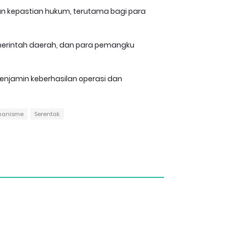
an kepastian hukum, terutama bagi para
 pemerintah daerah, dan para pemangku
 menjamin keberhasilan operasi dan
manisme
Serentak