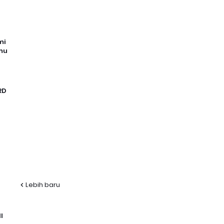
mi
mu
RD
Lebih baru
I