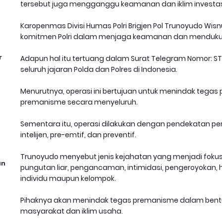
tersebut juga mengganggu keamanan dan iklim investasi
Karopenmas Divisi Humas Polri Brigjen Pol Trunoyudo Wi
komitmen Polri dalam menjaga keamanan dan menduku
r
Adapun hal itu tertuang dalam Surat Telegram Nomor: STR/
seluruh jajaran Polda dan Polres di Indonesia.
Menurutnya, operasi ini bertujuan untuk menindak tegas
premanisme secara menyeluruh.
Sementara itu, operasi dilakukan dengan pendekatan p
intelijen, pre-emtif, dan preventif.
Trunoyudo menyebut jenis kejahatan yang menjadi fok
an
pungutan liar, pengancaman, intimidasi, pengeroyokan,
individu maupun kelompok.
Pihaknya akan menindak tegas premanisme dalam ben
masyarakat dan iklim usaha.