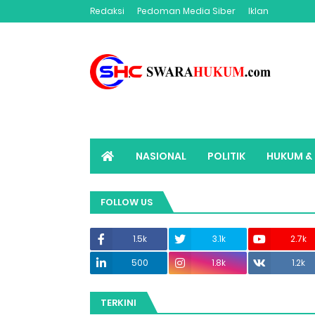
Redaksi
Pedoman Media Siber
Iklan
NASIONAL
POLITIK
HUKUM & 
ADVERTORIAL
SWARAHUKUM TV
FOLLOW US
1.5k
3.1k
2.7k
500
1.8k
1.2k
TERKINI