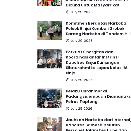
Dibuka untuk Masyarakat
July 29, 2026
Komitmen Berantas Narkoba,
Polsek Binjai Kembali Grebek
Sarang Narkoba di Tandem Hili
July 29, 2026
Perkuat Sinergitas dan
Koordinasi antar Instansi,
Kapolres Binjai Kunjungan
Silaturahmi ke Lapas Kelas IIA
Binjai
July 29, 2026
Pelaku Curanmor di
Padangsidempuan Diamanak
Polres Tapteng
July 28, 2026
Jauhkan Narkoba dari Internal,
Kapolres Samosir: seluruh
Personel Jalani Tes Urine dan