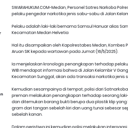
SWARAHUKUM.COM-Medan, Personel Satres Narkoba Polre
pelaku pengedar narkotika jenis sabu-sabu di Jalan Kela
Pelaku adalah laki-laki bernama Samsul Hanuar alias Sam
Kecamatan Medan Helvetia
r
Hal itu disampaikan oleh Kapolrestabes Medan, Kombes P
Aruan SIK kepada wartawan pada Jumat (16/5/2025).
Ia menjelaskan kronologis penangkapan terhadap pelaku, p
WIB mendapat informasi bahwa di Jalan Kelambir V Gang
Kecamatan Sunggal, akan ada transaksi narkotika jenis 
Kemudian sesampainya di tempat, polisi dari Satnarkob
an
preman melakukan penangkapan terhadap seorang laki-
dan ditemukan barang bukti berupa dua plastik klip yang be
gram dari tangan sebelah kiri dan uang tunai sebesar se
sebelah kanan.
Dalam peristiwa ini kemudian polisi melakukan interogas