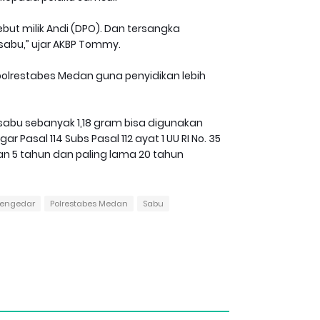
ut milik Andi (DPO). Dan tersangka
sabu,” ujar AKBP Tommy.
polrestabes Medan guna penyidikan lebih
sabu sebanyak 1,18 gram bisa digunakan
Pasal 114 Subs Pasal 112 ayat 1 UU RI No. 35
 5 tahun dan paling lama 20 tahun
engedar
Polrestabes Medan
Sabu