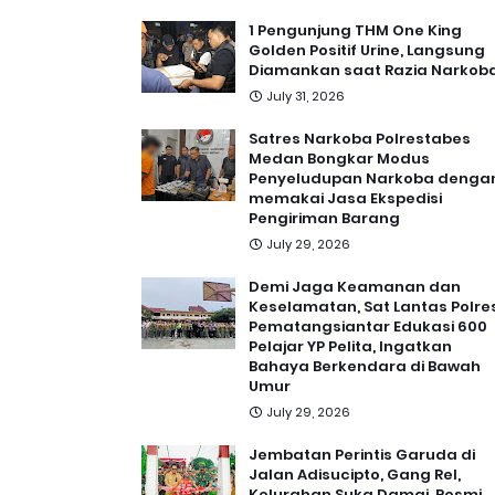
1 Pengunjung THM One King
Golden Positif Urine, Langsung
Diamankan saat Razia Narkob
July 31, 2026
Satres Narkoba Polrestabes
Medan Bongkar Modus
Penyeludupan Narkoba denga
memakai Jasa Ekspedisi
Pengiriman Barang
July 29, 2026
Demi Jaga Keamanan dan
Keselamatan, Sat Lantas Polre
Pematangsiantar Edukasi 600
Pelajar YP Pelita, Ingatkan
Bahaya Berkendara di Bawah
Umur
July 29, 2026
Jembatan Perintis Garuda di
Jalan Adisucipto, Gang Rel,
Kelurahan Suka Damai, Resmi