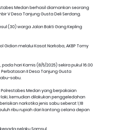
stabes Medan berhasil diamankan seorang
mbir V Desa Tanjung Gusta Deli Serdang.
sul (30) warga Jalan Bakti Gang Kepling
ol Gidion melalui Kasat Narkoba, AKBP Tomy
ada hari Kamis (8/5/2025) sekira pukul 16.00
 Perbatasan II Desa Tanjung Gusta
sabu-sabu.
a Polrestabes Medan yang berpakaian
laki, kemudian dilakukan penggeledahan
risikan narkotika jenis sabu seberat 1,18
puluh ribu rupiah dari kantong celana depan
i kepada pelaku Samsul.