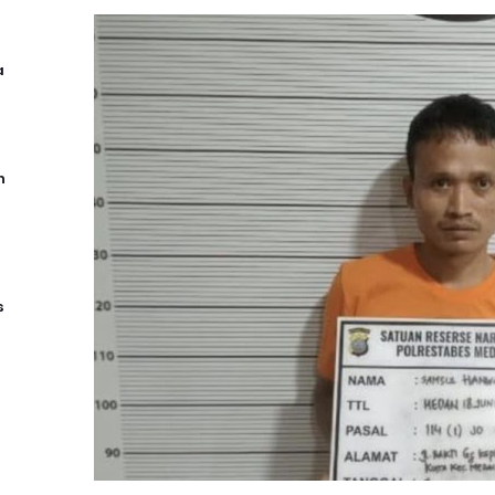
a
n
s