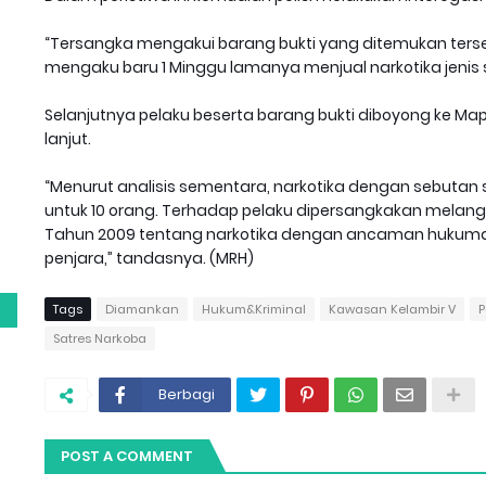
“Tersangka mengakui barang bukti yang ditemukan terseb
mengaku baru 1 Minggu lamanya menjual narkotika jenis 
Selanjutnya pelaku beserta barang bukti diboyong ke Ma
lanjut.
“Menurut analisis sementara, narkotika dengan sebutan 
g
untuk 10 orang. Terhadap pelaku dipersangkakan melanggar 
Tahun 2009 tentang narkotika dengan ancaman hukuman
penjara,” tandasnya. (MRH)
Tags
Diamankan
Hukum&Kriminal
Kawasan Kelambir V
P
Satres Narkoba
Berbagi
POST A COMMENT