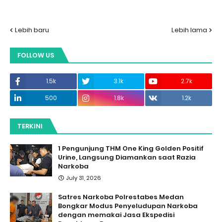
Lebih baru
Lebih lama
FOLLOW US
1.5k
3.1k
2.7k
500
1.8k
1.2k
TERKINI
1 Pengunjung THM One King Golden Positif
Urine, Langsung Diamankan saat Razia
Narkoba
July 31, 2026
Satres Narkoba Polrestabes Medan
Bongkar Modus Penyeludupan Narkoba
dengan memakai Jasa Ekspedisi