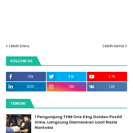
Lebih baru
Lebih lama
FOLLOW US
1.5k
3.1k
2.7k
500
1.8k
1.2k
TERKINI
1 Pengunjung THM One King Golden Positif
Urine, Langsung Diamankan saat Razia
Narkoba