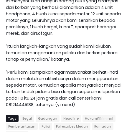
Ia menyebutkan adapun barang bukti yang dirampas
dari korban yang berhasil diamankan adalah 4 unit
handphone, 4 buah kunci sepeda motor, 12 unit sepeda
motor yang seluruhnya akan kami serahkan kepada
pemiliknya, 1 buah borgol, kunci T, sparepart berbagai
merek, dan airsoftgun.
“Itulah langkah-langkah yang sudah kami lakukan,
kemudian mengamankan pelaku dan berkas perkara
tahap ke penyidikan,” katanya.
“Perlu kami sampaikan agar masyarakat berhati-hati
dalam melakukan aktivitasnya dalam menggunakan
sepeda motor. Kemudian apabila masyarakat menjadi
korban tindak pidana bisa dengan segera melaporkan
pada 110 itu 24 jam gratis dan call center kami
081214445188, tuturnya. (y.mend)
Tags
Begal
Gadungan
Headline
Hukum&Kriminal
Pemberantasan
Polisi
Polrestabes Medan
Ramadan