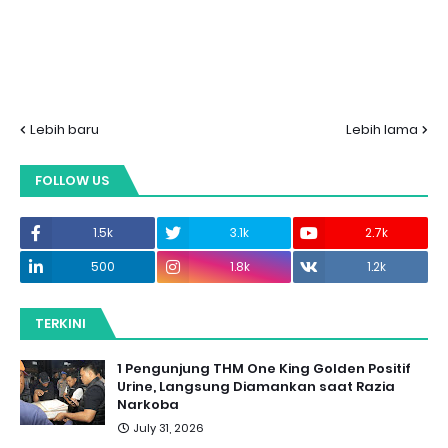
Lebih baru
Lebih lama
FOLLOW US
1.5k
3.1k
2.7k
500
1.8k
1.2k
TERKINI
1 Pengunjung THM One King Golden Positif
Urine, Langsung Diamankan saat Razia
Narkoba
July 31, 2026