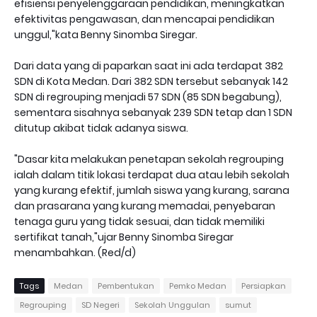
efisiensi penyelenggaraan pendidikan, meningkatkan
efektivitas pengawasan, dan mencapai pendidikan
unggul,"kata Benny Sinomba Siregar.
Dari data yang di paparkan saat ini ada terdapat 382
SDN di Kota Medan. Dari 382 SDN tersebut sebanyak 142
SDN di regrouping menjadi 57 SDN (85 SDN begabung),
sementara sisahnya sebanyak 239 SDN tetap dan 1 SDN
ditutup akibat tidak adanya siswa.
"Dasar kita melakukan penetapan sekolah regrouping
ialah dalam titik lokasi terdapat dua atau lebih sekolah
yang kurang efektif, jumlah siswa yang kurang, sarana
dan prasarana yang kurang memadai, penyebaran
tenaga guru yang tidak sesuai, dan tidak memiliki
sertifikat tanah,"ujar Benny Sinomba Siregar
menambahkan. (Red/d)
Tags
Medan
Pembentukan
Pemko Medan
Persiapkan
Regrouping
SD Negeri
Sekolah Unggulan
sumut