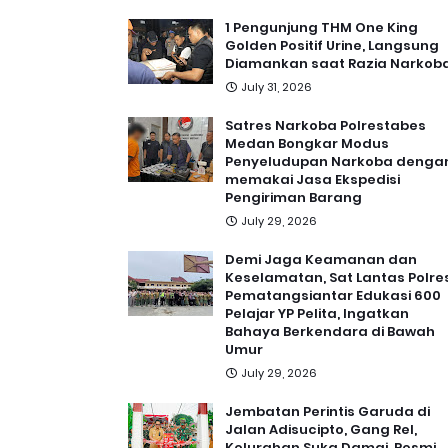
1 Pengunjung THM One King
Golden Positif Urine, Langsung
Diamankan saat Razia Narkob
July 31, 2026
Satres Narkoba Polrestabes
Medan Bongkar Modus
Penyeludupan Narkoba denga
memakai Jasa Ekspedisi
Pengiriman Barang
July 29, 2026
Demi Jaga Keamanan dan
Keselamatan, Sat Lantas Polre
Pematangsiantar Edukasi 600
Pelajar YP Pelita, Ingatkan
Bahaya Berkendara di Bawah
Umur
July 29, 2026
Jembatan Perintis Garuda di
Jalan Adisucipto, Gang Rel,
Kelurahan Suka Damai, Resmi