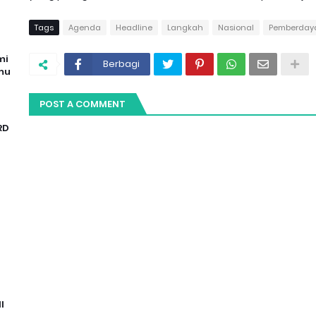
Tags
Agenda
Headline
Langkah
Nasional
Pemberday
mi
Berbagi
mu
POST A COMMENT
RD
I