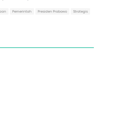
aan
Pemerintah
Presiden Prabowo
Strategis