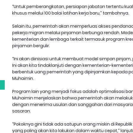
“Untuk pemberangkatan, persiapan jabatan tertentu kuali
khusus melalui 100 balai latihan kerja baru,” tambahnya.
Selain itu, pemerintah akan memperluas akses pendanaan
pekerja migran melalui pinjaman berbunga rendah. Model
kementerian dan lembaga terkait termasuk program kred
pinjaman bergulir.
g
“Ini akan diinisiasi untuk membuat model simpan pinja
Ini akan kita tindaklanjuti dengan kementerian-kemente
berbentuk uang pemerintah yang dipinjamkan kepada par
Muhaimin.
Program lain yang menjadi fokus adalah optimalisasi ban
Muhaimin menjelaskan bahwa pemerintah akan melaku
dengan menerima usulan dan sanggahan dari masyaraka
sasaran.
“Pokoknya gini tidak ada satupun orang miskin di Republi
yang paling akan kita lakukan dalam waktu cepat,” lanjut