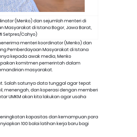
inator (Menko) dan sejumlah menteri di
Masyarakat di Istana Bogor, Jawa Barat,
MI Setpres/Cahyo)
menerima menteri koordinator (Menko) dan
dang Pemberdayaan Masyarakat di Istana
gannya kepada awak media, Menko
paikan komitmen pemerintah dalam
emandirian masyarakat.
at. Salah satunya data tunggal agar tepat
il, menengah, dan koperasi dengan memberi
ar UMKM akan kita lakukan agar usaha
 peningkatan kapasitas dan kemampuan para
iapkan 100 balai latihan kerja baru bagi