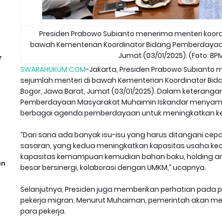
Presiden Prabowo Subianto menerima menteri koord
bawah Kementerian Koordinator Bidang Pemberdayaan 
Jumat (03/01/2025). (Foto: BP
r
SWARAHUKUM.COM
-Jakarta, Presiden Prabowo Subianto 
sejumlah menteri di bawah Kementerian Koordinator Bi
Bogor, Jawa Barat, Jumat (03/01/2025). Dalam keteran
Pemberdayaan Masyarakat Muhaimin Iskandar menyam
berbagai agenda pemberdayaan untuk meningkatkan k
“Dari sana ada banyak isu-isu yang harus ditangani cep
sasaran, yang kedua meningkatkan kapasitas usaha kec
kapasitas kemampuan kemudian bahan baku, holding ant
an
besar bersinergi, kolaborasi dengan UMKM,” ucapnya.
Selanjutnya, Presiden juga memberikan perhatian pada
pekerja migran. Menurut Muhaiman, pemerintah akan meny
para pekerja.