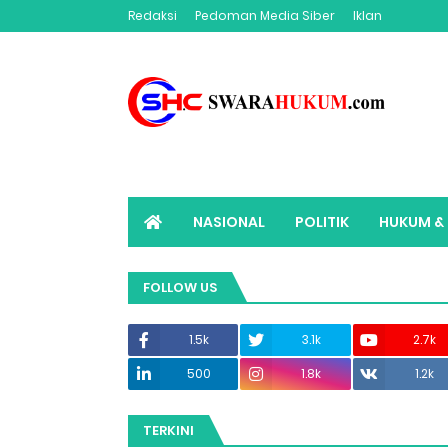
Redaksi
Pedoman Media Siber
Iklan
NASIONAL
POLITIK
HUKUM & 
ADVERTORIAL
SWARAHUKUM TV
FOLLOW US
1.5k
3.1k
2.7k
500
1.8k
1.2k
TERKINI