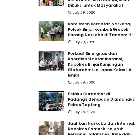
Dibuka untuk Masyarakat
July 29, 2026
Komitmen Berantas Narkoba,
Polsek Binjai Kembali Grebek
Sarang Narkoba di Tandem Hili
July 29, 2026
Perkuat Sinergitas dan
Koordinasi antar Instansi,
Kapolres Binjai Kunjungan
Silaturahmi ke Lapas Kelas IIA
Binjai
July 29, 2026
Pelaku Curanmor di
Padangsidempuan Diamanak
Polres Tapteng
July 28, 2026
Jauhkan Narkoba dari Internal,
Kapolres Samosir: seluruh
Personel Jalani Tes Urine dan