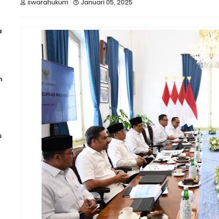
swarahukum
Januari 05, 2025
a
n
s