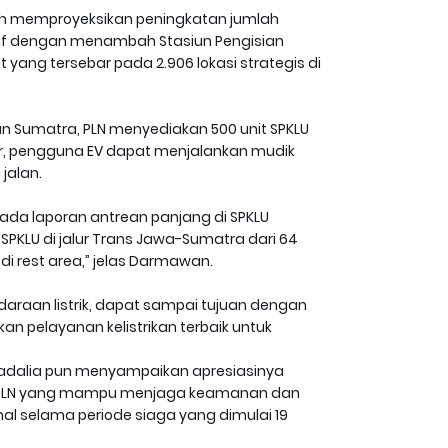
telah memproyeksikan peningkatan jumlah
if dengan menambah Stasiun Pengisian
 yang tersebar pada 2.906 lokasi strategis di
an Sumatra, PLN menyediakan 500 unit SPKLU
eter, pengguna EV dapat menjalankan mudik
jalan.
k ada laporan antrean panjang di SPKLU
 SPKLU di jalur Trans Jawa-Sumatra dari 64
 di rest area,” jelas Darmawan.
araan listrik, dapat sampai tujuan dengan
 pelayanan kelistrikan terbaik untuk
ahadalia pun menyampaikan apresiasinya
k PLN yang mampu menjaga keamanan dan
al selama periode siaga yang dimulai 19