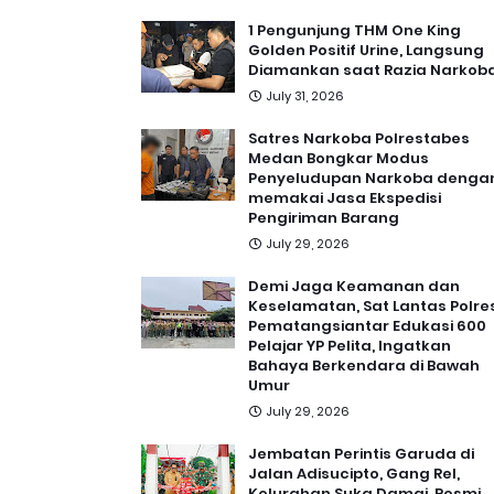
1 Pengunjung THM One King
Golden Positif Urine, Langsung
Diamankan saat Razia Narkob
July 31, 2026
Satres Narkoba Polrestabes
Medan Bongkar Modus
Penyeludupan Narkoba denga
memakai Jasa Ekspedisi
Pengiriman Barang
July 29, 2026
Demi Jaga Keamanan dan
Keselamatan, Sat Lantas Polre
Pematangsiantar Edukasi 600
Pelajar YP Pelita, Ingatkan
Bahaya Berkendara di Bawah
Umur
July 29, 2026
Jembatan Perintis Garuda di
Jalan Adisucipto, Gang Rel,
Kelurahan Suka Damai, Resmi