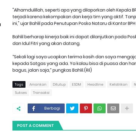
"Alhamdulillah, seperti apa yang dilaporkan oleh Kepala 
terjadi karena kekompakan dan kerja tim yang aktif. Tan
ini," ujar Bahlil pada Penutupan Posko Nataru di Kantor BPH 
l
Bahlil berharap kinerja baik ini dapat dilanjutkan pada 
dan Idul Fitri yang akan datang.
“Sekali lagi saya ucapkan terima kasih dan saya mengaja
kepada Satgas yang ada. Ya kalau bisa di puasa dan har
bagus, jalan saja,” pungkas Bahlil.(Ril)
Tags
Amankan
Ditutup
ESDM
Headline
Kelistrikan
N
Sukses
Transaksi
Berbagi
POST A COMMENT