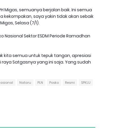
BPH Migas, semuanya berjalan baik. Ini semua
pa kekompakan, saya yakin tidak akan sebaik
Migas, Selasa (7/1).
Posko Nasional Sektor ESDM Periode Ramadhan
k kita semua untuk tepuk tangan, apresiasi
i raya Satgasnya yang ini saja. Yang sudah
asional
Nataru
PLN
Posko
Resmi
SPKLU