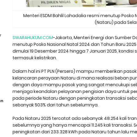
Menteri ESDM Bahlil Lahadalia resmi menutup Posko 
(Nataru) pada Selas
r
SWARAHUKUM.COM
-Jakarta, Menteri Energi dan Sumber Da
menutup Posko Nasional Natal 2024 dan Tahun Baru 2025 
dimulai 19 Desember 2024 hingga 7 Januari 2025, kondisi
termasuk kelistrikan.
Dalam hal ini PT PLN (Persero) mampu memberikan pasok
kelancaran perayaan Nataru di mana realisasi beban pu
dengan daya mampu pasok yang sangat mencukupi sebesar
menjaga keandalan pelayanan pengisian daya untuk pengg
pada periode Nataru dengan peningkatan transaksi seb
an
sebanyak 503% dari tahun sebelumnya.
Pada Nataru 2025 tercatat ada sebanyak 48.254 kali tran
sebelumnya yang hanya mencapai 11.245 kali transaksi. S
peningkatan dari 233.328 kWh pada Nataru tahun lalu menj