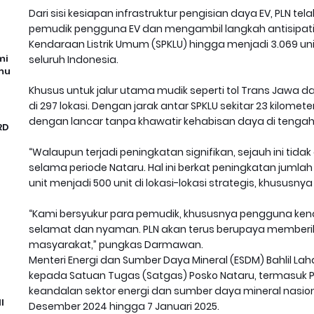
Dari sisi kesiapan infrastruktur pengisian daya EV, PLN 
pemudik pengguna EV dan mengambil langkah antisipat
Kendaraan Listrik Umum (SPKLU) hingga menjadi 3.069 unit
mi
seluruh Indonesia.
mu
Khusus untuk jalur utama mudik seperti tol Trans Jawa d
di 297 lokasi. Dengan jarak antar SPKLU sekitar 23 kilom
dengan lancar tanpa khawatir kehabisan daya di tengah 
RD
“Walaupun terjadi peningkatan signifikan, sejauh ini tida
selama periode Nataru. Hal ini berkat peningkatan jumlah
unit menjadi 500 unit di lokasi-lokasi strategis, khususnya
“Kami bersyukur para pemudik, khususnya pengguna kend
selamat dan nyaman. PLN akan terus berupaya memberikan
masyarakat,” pungkas Darmawan.
Menteri Energi dan Sumber Daya Mineral (ESDM) Bahlil L
kepada Satuan Tugas (Satgas) Posko Nataru, termasu
keandalan sektor energi dan sumber daya mineral nasion
I
Desember 2024 hingga 7 Januari 2025.