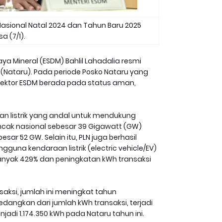
Nasional Natal 2024 dan Tahun Baru 2025
a (7/1).
ya Mineral (ESDM) Bahlil Lahadalia resmi
(Nataru). Pada periode Posko Nataru yang
 sektor ESDM berada pada status aman,
an listrik yang andal untuk mendukung
ncak nasional sebesar 39 Gigawatt (GW)
 52 GW. Selain itu, PLN juga berhasil
una kendaraan listrik (electric vehicle/EV)
anyak 429% dan peningkatan kWh transaksi
saksi, jumlah ini meningkat tahun
edangkan dari jumlah kWh transaksi, terjadi
adi 1.174.350 kWh pada Nataru tahun ini.