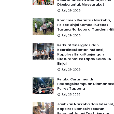
Dibuka untuk Masyarakat
July 29, 2026
Komitmen Berantas Narkoba,
Polsek Binjai Kembali Grebek
Sarang Narkoba di Tandem Hili
July 29, 2026
Perkuat Sinergitas dan
Koordinasi antar Instansi,
Kapolres Binjai Kunjungan
Silaturahmi ke Lapas Kelas IIA
Binjai
July 29, 2026
Pelaku Curanmor di
Padangsidempuan Diamanak
Polres Tapteng
July 28, 2026
Jauhkan Narkoba dari Internal,
Kapolres Samosir: seluruh
Personel Jalani Tes Urine dan