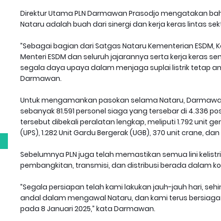
Direktur Utama PLN Darmawan Prasodjo mengatakan bahw
Nataru adalah buah dari sinergi dan kerja keras lintas sekt
”Sebagai bagian dari Satgas Nataru Kementerian ESDM,
Menteri ESDM dan seluruh jajarannya serta kerja keras 
segala daya upaya dalam menjaga suplai listrik tetap a
Darmawan.
g
Untuk mengamankan pasokan selama Nataru, Darmaw
sebanyak 81.591 personel siaga yang tersebar di 4.336 pos
tersebut dibekali peralatan lengkap, meliputi 1.792 unit ge
(UPS), 1.282 Unit Gardu Bergerak (UGB), 370 unit crane, dan 
Sebelumnya PLN juga telah memastikan semua lini kelistri
pembangkitan, transmisi, dan distribusi berada dalam ko
”Segala persiapan telah kami lakukan jauh-jauh hari, seh
andal dalam mengawal Nataru, dan kami terus bersiaga 
pada 8 Januari 2025,” kata Darmawan.