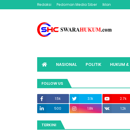
Redaksi
Pedoman Media Siber
Iklan
NASIONAL
POLITIK
HUKUM & 
ADVERTORIAL
SWARAHUKUM TV
FOLLOW US
1.5k
3.1k
2.7k
500
1.8k
1.2k
TERKINI