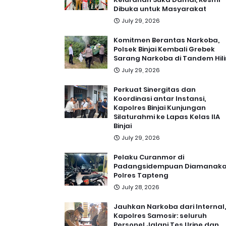
Dibuka untuk Masyarakat
July 29, 2026
Komitmen Berantas Narkoba,
Polsek Binjai Kembali Grebek
Sarang Narkoba di Tandem Hili
July 29, 2026
Perkuat Sinergitas dan
Koordinasi antar Instansi,
Kapolres Binjai Kunjungan
Silaturahmi ke Lapas Kelas IIA
Binjai
July 29, 2026
Pelaku Curanmor di
Padangsidempuan Diamanak
Polres Tapteng
July 28, 2026
Jauhkan Narkoba dari Internal,
Kapolres Samosir: seluruh
Personel Jalani Tes Urine dan