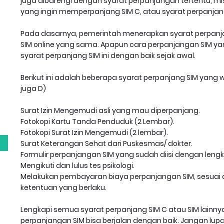
juga dibarengi dengan syarat perpanjangan tertentu, mi
yang ingin memperpanjang SIM C, atau syarat perpanjanga
Pada dasarnya, pemerintah menerapkan syarat perpanjan
SIM online yang sama. Apapun cara perpanjangan SIM yan
syarat perpanjang SIM ini dengan baik sejak awal.
Berikut ini adalah beberapa syarat perpanjang SIM yang waj
juga D)
g
Surat Izin Mengemudi asli yang mau diperpanjang.
Fotokopi Kartu Tanda Penduduk (2 Lembar).
Fotokopi Surat Izin Mengemudi (2 lembar).
Surat Keterangan Sehat dari Puskesmas/ dokter.
Formulir perpanjangan SIM yang sudah diisi dengan lengk
Mengikuti dan lulus tes psikologi.
Melakukan pembayaran biaya perpanjangan SIM, sesuai d
ketentuan yang berlaku.
Lengkapi semua syarat perpanjang SIM C atau SIM lainnya
perpanjangan SIM bisa berjalan dengan baik. Jangan lu