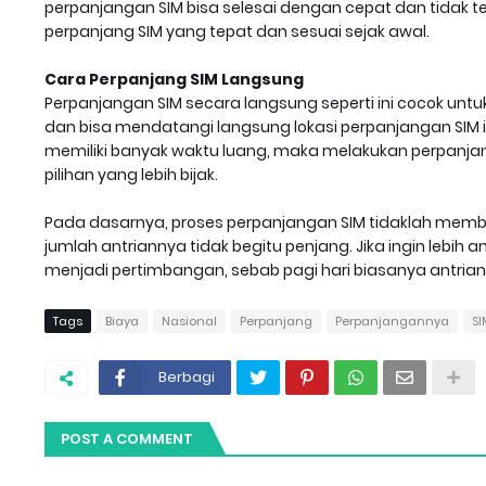
perpanjangan SIM bisa selesai dengan cepat dan tidak terk
perpanjang SIM yang tepat dan sesuai sejak awal.
Cara Perpanjang SIM Langsung
Perpanjangan SIM secara langsung seperti ini cocok unt
dan bisa mendatangi langsung lokasi perpanjangan SIM itu
memiliki banyak waktu luang, maka melakukan perpanjan
pilihan yang lebih bijak.
Pada dasarnya, proses perpanjangan SIM tidaklah membu
jumlah antriannya tidak begitu penjang. Jika ingin lebih 
menjadi pertimbangan, sebab pagi hari biasanya antrianny
Tags
Biaya
Nasional
Perpanjang
Perpanjangannya
SI
Berbagi
POST A COMMENT