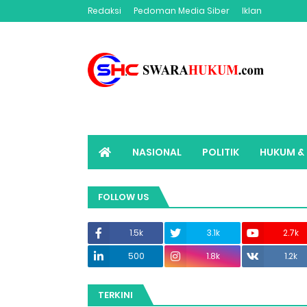
Redaksi
Pedoman Media Siber
Iklan
NASIONAL
POLITIK
HUKUM & 
ADVERTORIAL
SWARAHUKUM TV
FOLLOW US
1.5k
3.1k
2.7k
500
1.8k
1.2k
TERKINI