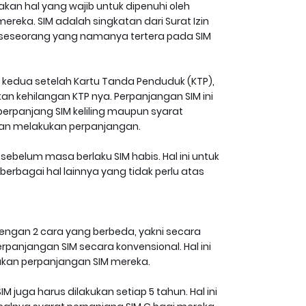
kan hal yang wajib untuk dipenuhi oleh
reka. SIM adalah singkatan dari Surat Izin
 seseorang yang namanya tertera pada SIM
tas kedua setelah Kartu Tanda Penduduk (KTP),
n kehilangan KTP nya. Perpanjangan SIM ini
rpanjang SIM keliling maupun syarat
akan melakukan perpanjangan.
sebelum masa berlaku SIM habis. Hal ini untuk
rbagai hal lainnya yang tidak perlu atas
n dengan 2 cara yang berbeda, yakni secara
anjangan SIM secara konvensional. Hal ini
kan perpanjangan SIM mereka.
uga harus dilakukan setiap 5 tahun. Hal ini