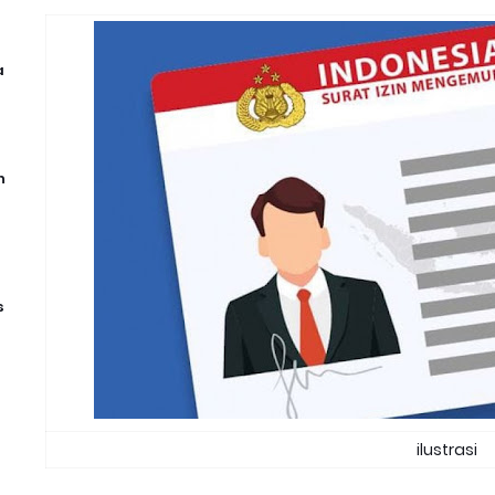
a
n
s
ilustrasi