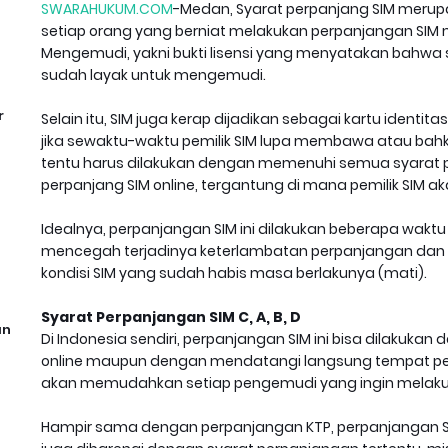
SWARAHUKUM.COM
-Medan, Syarat perpanjang SIM merupa
setiap orang yang berniat melakukan perpanjangan SIM me
Mengemudi, yakni bukti lisensi yang menyatakan bahwa
sudah layak untuk mengemudi.
r
Selain itu, SIM juga kerap dijadikan sebagai kartu identi
jika sewaktu-waktu pemilik SIM lupa membawa atau bahka
tentu harus dilakukan dengan memenuhi semua syarat pe
perpanjang SIM online, tergantung di mana pemilik SIM 
Idealnya, perpanjangan SIM ini dilakukan beberapa waktu 
mencegah terjadinya keterlambatan perpanjangan dan be
kondisi SIM yang sudah habis masa berlakunya (mati).
Syarat Perpanjangan SIM C, A, B, D
an
Di Indonesia sendiri, perpanjangan SIM ini bisa dilakuka
online maupun dengan mendatangi langsung tempat perp
akan memudahkan setiap pengemudi yang ingin melaku
Hampir sama dengan perpanjangan KTP, perpanjangan SIM j