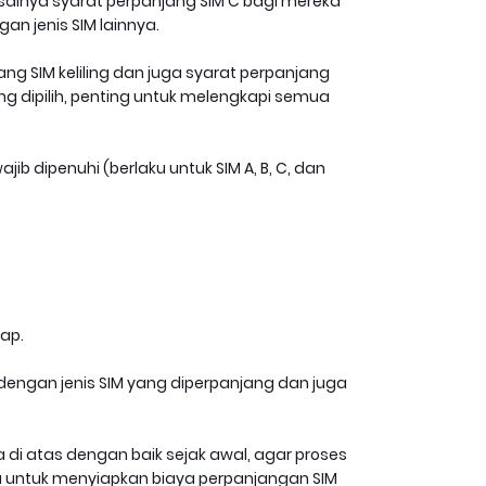
salnya syarat perpanjang SIM C bagi mereka
n jenis SIM lainnya.
g SIM keliling dan juga syarat perpanjang
g dipilih, penting untuk melengkapi semua
ib dipenuhi (berlaku untuk SIM A, B, C, dan
ap.
engan jenis SIM yang diperpanjang dan juga
 di atas dengan baik sejak awal, agar proses
pa untuk menyiapkan biaya perpanjangan SIM