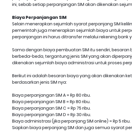
ini, sebab setiap perpanjangan SIM akan dikenakan sejum
Biaya Perpanjangan SIM
Selain menerapkan sejumlah syarat perpanjang SIM kelilin
pemerintah juga menerapkan sejumlah biaya untuk perpan
perpanjangan ini harus ditransfer melalui rekening bank y
Sama dengan biaya pembuatan SIM itu sendiri, besaran b
berbeda-beda, tergantung jenis SIM yang akan diperpanjan
dikenakan sejumlah biaya administrasi untuk proses perp
Berikut ini adalah besaran biaya yang akan dikenakan ke
berdasarkan jenis SIM nya:
Biaya perpanjangan SIM A = Rp 80 ribu.
Biaya perpanjangan SIM B = Rp 80 ribu.
Biaya perpanjangan SIM C = Rp 75 ribu.
Biaya perpanjangan SIM D = Rp 30 ribu.
Biaya administrasi (jika perpanjang SIM online) = Rp 5 ribu.
Siapkan biaya perpanjang SIM dan juga semua syarat pe