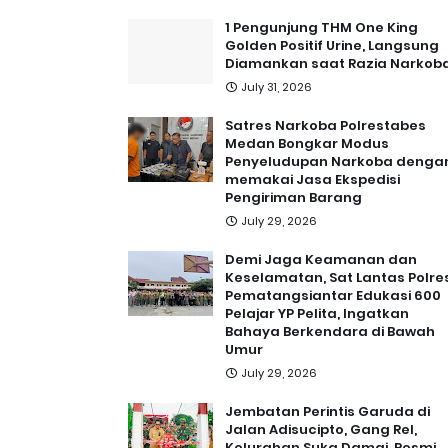
1 Pengunjung THM One King
Golden Positif Urine, Langsung
Diamankan saat Razia Narkob
July 31, 2026
Satres Narkoba Polrestabes
Medan Bongkar Modus
Penyeludupan Narkoba denga
memakai Jasa Ekspedisi
Pengiriman Barang
July 29, 2026
Demi Jaga Keamanan dan
Keselamatan, Sat Lantas Polre
Pematangsiantar Edukasi 600
Pelajar YP Pelita, Ingatkan
Bahaya Berkendara di Bawah
Umur
July 29, 2026
Jembatan Perintis Garuda di
Jalan Adisucipto, Gang Rel,
Kelurahan Suka Damai, Resmi