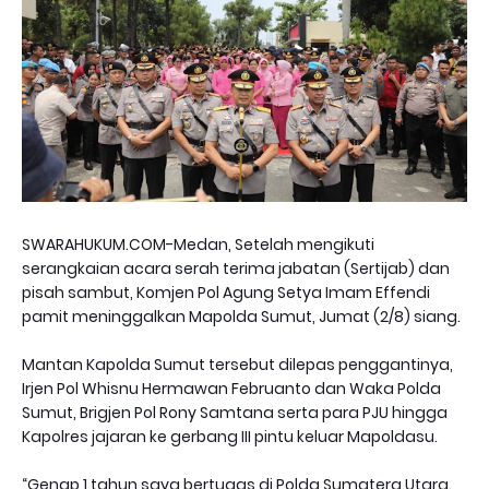
SWARAHUKUM.COM-Medan, Setelah mengikuti
serangkaian acara serah terima jabatan (Sertijab) dan
pisah sambut, Komjen Pol Agung Setya Imam Effendi
pamit meninggalkan Mapolda Sumut, Jumat (2/8) siang.
Mantan Kapolda Sumut tersebut dilepas penggantinya,
Irjen Pol Whisnu Hermawan Februanto dan Waka Polda
Sumut, Brigjen Pol Rony Samtana serta para PJU hingga
Kapolres jajaran ke gerbang III pintu keluar Mapoldasu.
“Genap 1 tahun saya bertugas di Polda Sumatera Utara.