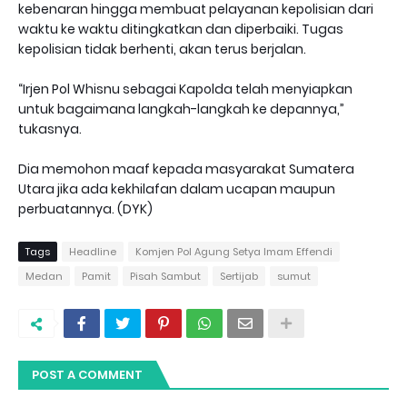
kebenaran hingga membuat pelayanan kepolisian dari
waktu ke waktu ditingkatkan dan diperbaiki. Tugas
kepolisian tidak berhenti, akan terus berjalan.
“Irjen Pol Whisnu sebagai Kapolda telah menyiapkan
untuk bagaimana langkah-langkah ke depannya,”
tukasnya.
Dia memohon maaf kepada masyarakat Sumatera
Utara jika ada kekhilafan dalam ucapan maupun
perbuatannya. (DYK)
Tags
Headline
Komjen Pol Agung Setya Imam Effendi
Medan
Pamit
Pisah Sambut
Sertijab
sumut
POST A COMMENT