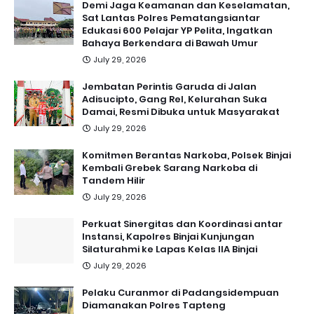
Demi Jaga Keamanan dan Keselamatan,
Sat Lantas Polres Pematangsiantar
Edukasi 600 Pelajar YP Pelita, Ingatkan
Bahaya Berkendara di Bawah Umur
July 29, 2026
Jembatan Perintis Garuda di Jalan
Adisucipto, Gang Rel, Kelurahan Suka
Damai, Resmi Dibuka untuk Masyarakat
July 29, 2026
Komitmen Berantas Narkoba, Polsek Binjai
Kembali Grebek Sarang Narkoba di
Tandem Hilir
July 29, 2026
Perkuat Sinergitas dan Koordinasi antar
Instansi, Kapolres Binjai Kunjungan
Silaturahmi ke Lapas Kelas IIA Binjai
July 29, 2026
Pelaku Curanmor di Padangsidempuan
Diamanakan Polres Tapteng