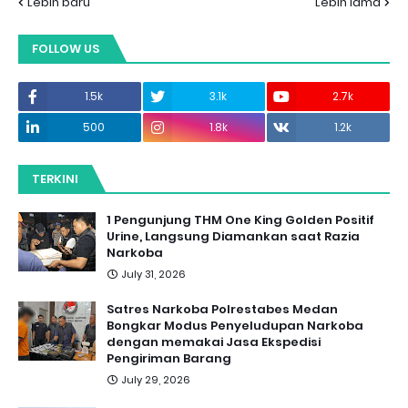
Lebih baru
Lebih lama
FOLLOW US
1.5k
3.1k
2.7k
500
1.8k
1.2k
TERKINI
1 Pengunjung THM One King Golden Positif
Urine, Langsung Diamankan saat Razia
Narkoba
July 31, 2026
Satres Narkoba Polrestabes Medan
Bongkar Modus Penyeludupan Narkoba
dengan memakai Jasa Ekspedisi
Pengiriman Barang
July 29, 2026