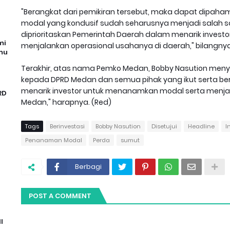
"Berangkat dari pemikiran tersebut, maka dapat dipah
modal yang kondusif sudah seharusnya menjadi salah sa
diprioritaskan Pemerintah Daerah dalam menarik inves
mi
menjalankan operasional usahanya di daerah," bilangnya
mu
Terakhir, atas nama Pemko Medan, Bobby Nasution meny
kepada DPRD Medan dan semua pihak yang ikut serta berk
menarik investor untuk menanamkan modal serta menjal
RD
Medan," harapnya. (Red)
Tags
Berinvestasi
Bobby Nasution
Disetujui
Headline
I
Penanaman Modal
Perda
sumut
Berbagi
POST A COMMENT
I