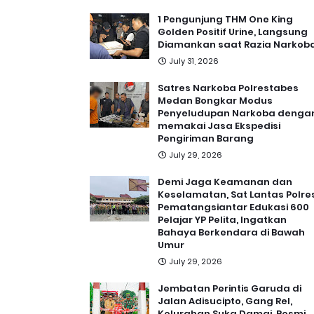
1 Pengunjung THM One King
Golden Positif Urine, Langsung
Diamankan saat Razia Narkob
July 31, 2026
Satres Narkoba Polrestabes
Medan Bongkar Modus
Penyeludupan Narkoba denga
memakai Jasa Ekspedisi
Pengiriman Barang
July 29, 2026
Demi Jaga Keamanan dan
Keselamatan, Sat Lantas Polre
Pematangsiantar Edukasi 600
Pelajar YP Pelita, Ingatkan
Bahaya Berkendara di Bawah
Umur
July 29, 2026
Jembatan Perintis Garuda di
Jalan Adisucipto, Gang Rel,
Kelurahan Suka Damai, Resmi