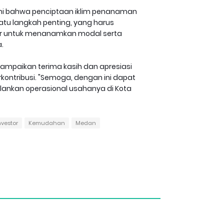
ami bahwa penciptaan iklim penanaman
tu langkah penting, yang harus
tor untuk menanamkan modal serta
.
ampaikan terima kasih dan apresiasi
ontribusi. "Semoga, dengan ini dapat
ankan operasional usahanya di Kota
nvestor
Kemudahan
Medan