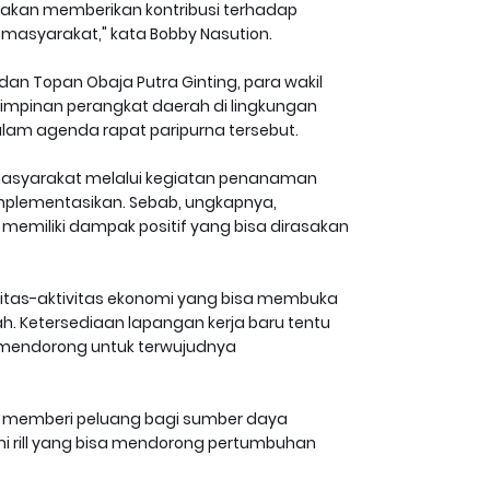
akan memberikan kontribusi terhadap
masyarakat," kata Bobby Nasution.
dan Topan Obaja Putra Ginting, para wakil
 pimpinan perangkat daerah di lingkungan
lam agenda rapat paripurna tersebut.
masyarakat melalui kegiatan penanaman
mplementasikan. Sebab, ungkapnya,
miliki dampak positif yang bisa dirasakan
vitas-aktivitas ekonomi yang bisa membuka
. Ketersediaan lapangan kerja baru tentu
mendorong untuk terwujudnya
ga memberi peluang bagi sumber daya
mi rill yang bisa mendorong pertumbuhan