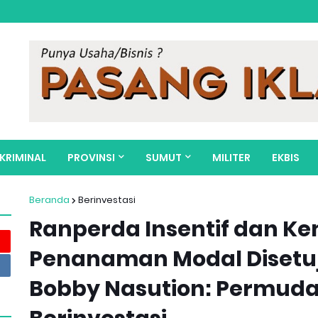
KRIMINAL
PROVINSI
SUMUT
MILITER
EKBIS
Beranda
Berinvestasi
Ranperda Insentif dan 
Penanaman Modal Disetuju
Bobby Nasution: Permuda