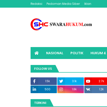
Redaksi
Pedoman Media Siber
Iklan
NASIONAL
POLITIK
HUKUM & 
ADVERTORIAL
SWARAHUKUM TV
FOLLOW US
1.5k
3.1k
2.7k
500
1.8k
1.2k
TERKINI