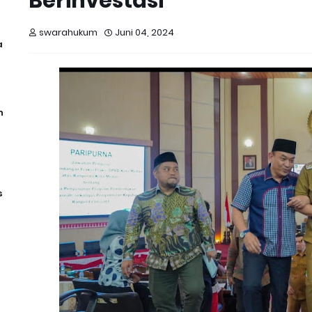
Berinvestasi
swarahukum
Juni 04, 2024
a
n
s