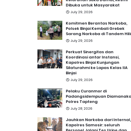
Dibuka untuk Masyarakat
July 29, 2026
Komitmen Berantas Narkoba,
Polsek Binjai Kembali Grebek
Sarang Narkoba di Tandem Hili
July 29, 2026
Perkuat Sinergitas dan
Koordinasi antar Instansi,
Kapolres Binjai Kunjungan
Silaturahmi ke Lapas Kelas IIA
Binjai
July 29, 2026
Pelaku Curanmor di
Padangsidempuan Diamanak
Polres Tapteng
July 28, 2026
Jauhkan Narkoba dari Internal,
Kapolres Samosir: seluruh
Personel Jalani Tes Urine dan