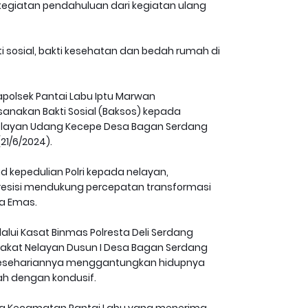
 kegiatan pendahuluan dari kegiatan ulang
i sosial, bakti kesehatan dan bedah rumah di
polsek Pantai Labu Iptu Marwan
anakan Bakti Sosial (Baksos) kepada
elayan Udang Kecepe Desa Bagan Serdang
21/6/2024).
d kepedulian Polri kepada nelayan,
resisi mendukung percepatan transformasi
ia Emas.
lui Kasat Binmas Polresta Deli Serdang
akat Nelayan Dusun I Desa Bagan Serdang
kesehariannya menggantungkan hidupnya
h dengan kondusif.
ang Kecamatan Pantai Labu yang menerima