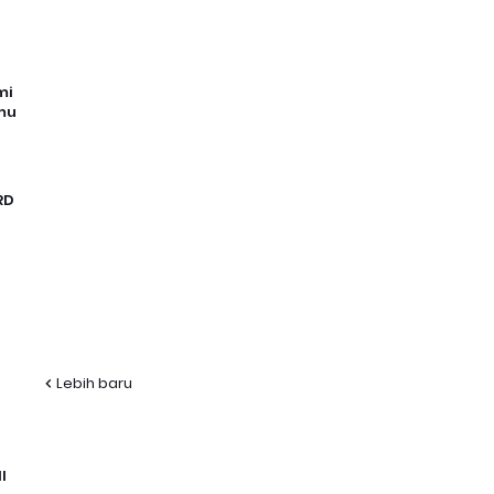
mi
mu
RD
Lebih baru
I