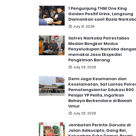
1 Pengunjung THM One King
Golden Positif Urine, Langsung
Diamankan saat Razia Narkob
July 31, 2026
Satres Narkoba Polrestabes
Medan Bongkar Modus
Penyeludupan Narkoba denga
memakai Jasa Ekspedisi
Pengiriman Barang
July 29, 2026
Demi Jaga Keamanan dan
Keselamatan, Sat Lantas Polre
Pematangsiantar Edukasi 600
Pelajar YP Pelita, Ingatkan
Bahaya Berkendara di Bawah
Umur
July 29, 2026
Jembatan Perintis Garuda di
Jalan Adisucipto, Gang Rel,
Kelurahan Suka Damai, Resmi