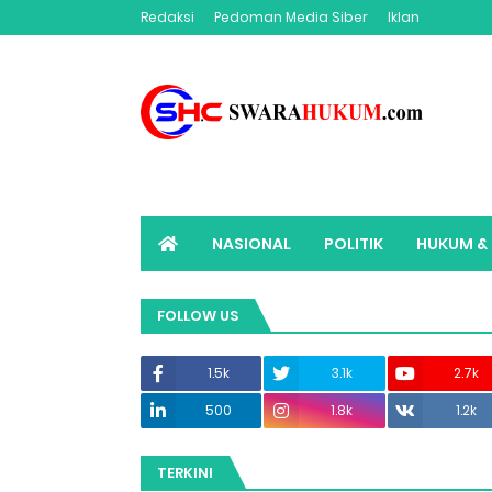
Redaksi
Pedoman Media Siber
Iklan
NASIONAL
POLITIK
HUKUM & 
ADVERTORIAL
SWARAHUKUM TV
FOLLOW US
1.5k
3.1k
2.7k
500
1.8k
1.2k
TERKINI