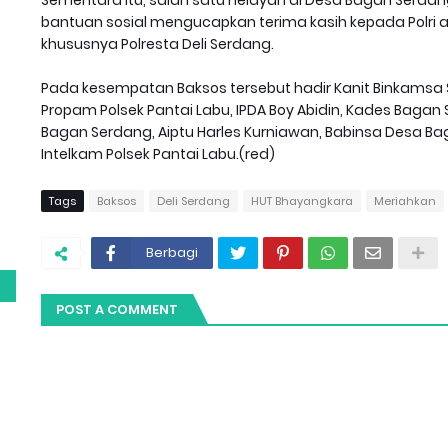
bantuan sosial mengucapkan terima kasih kepada Polri 
khususnya Polresta Deli Serdang.
Pada kesempatan Baksos tersebut hadir Kanit Binkamsa Sat
Propam Polsek Pantai Labu, IPDA Boy Abidin, Kades Baga
Bagan Serdang, Aiptu Harles Kurniawan, Babinsa Desa Baga
Intelkam Polsek Pantai Labu.(red)
g
Tags
Baksos
Deli Serdang
HUT Bhayangkara
Meriahkan
Berbagi
POST A COMMENT