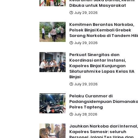
Dibuka untuk Masyarakat
July 29, 2026
Komitmen Berantas Narkoba,
Polsek Binjai Kembali Grebek
Sarang Narkoba di Tandem Hili
July 29, 2026
Perkuat Sinergitas dan
Koordinasi antar Instansi,
Kapolres Binjai Kunjungan
Silaturahmi ke Lapas Kelas IIA
Binjai
July 29, 2026
Pelaku Curanmor di
Padangsidempuan Diamanak
Polres Tapteng
July 28, 2026
Jauhkan Narkoba dari Internal,
Kapolres Samosir: seluruh
Personel Jalani Tes Urine dan