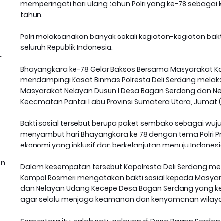
memperingati hari ulang tahun Polri yang ke-78 sebagai
tahun.
Polri melaksanakan banyak sekali kegiatan-kegiatan bakt
seluruh Republik Indonesia.
r
Bhayangkara ke-78 Gelar Baksos Bersama Masyarakat Ka
mendampingi Kasat Binmas Polresta Deli Serdang melaks
Masyarakat Nelayan Dusun I Desa Bagan Serdang dan N
Kecamatan Pantai Labu Provinsi Sumatera Utara, Jumat (
Bakti sosial tersebut berupa paket sembako sebagai wuju
menyambut hari Bhayangkara ke 78 dengan tema Polri P
ekonomi yang inklusif dan berkelanjutan menuju Indones
an
Dalam kesempatan tersebut Kapolresta Deli Serdang mela
Kompol Rosmeri mengatakan bakti sosial kepada Masyar
dan Nelayan Udang Kecepe Desa Bagan Serdang yang 
agar selalu menjaga keamanan dan kenyamanan wilaya
Sementara itu, salah satu nelayan di Desa Bagan Serd