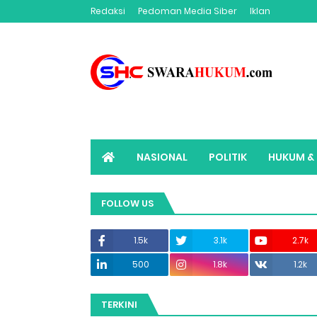
Redaksi
Pedoman Media Siber
Iklan
NASIONAL
POLITIK
HUKUM & 
ADVERTORIAL
SWARAHUKUM TV
FOLLOW US
1.5k
3.1k
2.7k
500
1.8k
1.2k
TERKINI