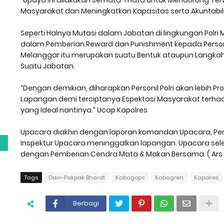
Masyarakat dan Meningkatkan Kapasitas serta Akuntabilitas
Seperti Halnya Mutasi dalam Jabatan di lingkungan Polri 
dalam Pemberian Reward dan Punishment kepada Personil
Melanggar itu merupakan suatu Bentuk ataupun Langkah
Suatu Jabatan.
“Dengan demikian, diharapkan Personil Polri akan lebih 
g
Lapangan demi terciptanya Espektasi Masyarakat terhada
yang Ideal nantinya.” Ucap Kapolres
Upacara diakhiri dengan laporan komandan Upacara, 
Inspektur Upacara meninggalkan lapangan. Upacara seles
dengan Pemberian Cendra Mata & Makan Bersama. ( Ars 
Tags
Dairi-Pakpak Bharat
Kabagops
Kabagren
Kapolres
Berbagi