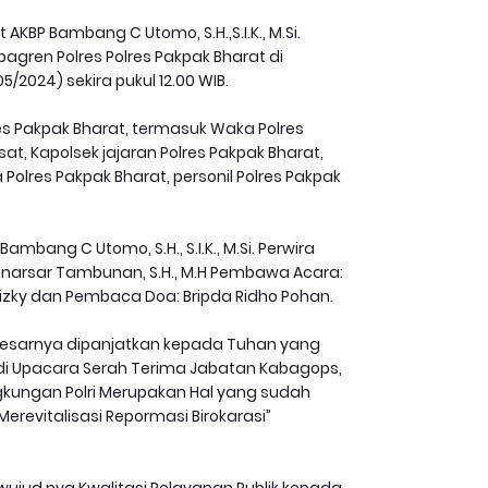
BP Bambang C Utomo, S.H.,S.I.K., M.Si.
gren Polres Polres Pakpak Bharat di
/2024) sekira pukul 12.00 WIB.
lres Pakpak Bharat, termasuk Waka Polres
sat, Kapolsek jajaran Polres Pakpak Bharat,
Polres Pakpak Bharat, personil Polres Pakpak
ambang C Utomo, S.H., S.I.K., M.Si. Perwira
anarsar Tambunan, S.H., M.H Pembawa Acara:
Rizky dan Pembaca Doa: Bripda Ridho Pohan.
besarnya dipanjatkan kepada Tuhan yang
 di Upacara Serah Terima Jabatan Kabagops,
ngkungan Polri Merupakan Hal yang sudah
erevitalisasi Repormasi Birokarasi”
ujud nya Kwalitasi Pelayanan Publik kepada