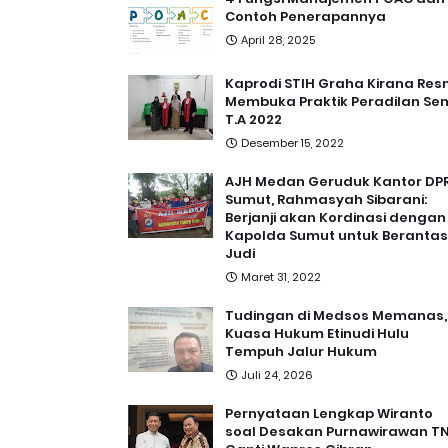
Contoh Penerapannya
April 28, 2025
Kaprodi STIH Graha Kirana Res
Membuka Praktik Peradilan Se
T.A 2022
Desember 15, 2022
AJH Medan Geruduk Kantor DP
Sumut, Rahmasyah Sibarani:
Berjanji akan Kordinasi dengan
Kapolda Sumut untuk Berantas
Judi
Maret 31, 2022
Tudingan di Medsos Memanas,
Kuasa Hukum Etinudi Hulu
Tempuh Jalur Hukum
Juli 24, 2026
Pernyataan Lengkap Wiranto
soal Desakan Purnawirawan TN