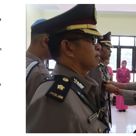
a
n
s