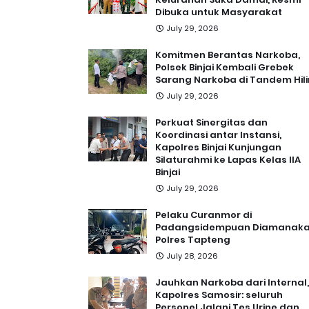
Dibuka untuk Masyarakat
July 29, 2026
Komitmen Berantas Narkoba,
Polsek Binjai Kembali Grebek
Sarang Narkoba di Tandem Hili
July 29, 2026
Perkuat Sinergitas dan
Koordinasi antar Instansi,
Kapolres Binjai Kunjungan
Silaturahmi ke Lapas Kelas IIA
Binjai
July 29, 2026
Pelaku Curanmor di
Padangsidempuan Diamanak
Polres Tapteng
July 28, 2026
Jauhkan Narkoba dari Internal,
Kapolres Samosir: seluruh
Personel Jalani Tes Urine dan