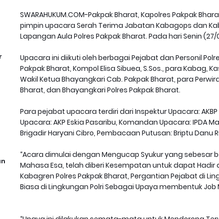
SWARAHUKUM.COM-Pakpak Bharat, Kapolres Pakpak Bharat AK
pimpin upacara Serah Terima Jabatan Kabagops dan Kaba
Lapangan Aula Polres Pakpak Bharat. Pada hari Senin (27/05
r
Upacara ini diikuti oleh berbagai Pejabat dan Personil Po
Pakpak Bharat, Kompol Elisa Sibuea, S.Sos., para Kabag, Ka
Wakil Ketua Bhayangkari Cab. Pakpak Bharat, para Perwira 
Bharat, dan Bhayangkari Polres Pakpak Bharat.
Para pejabat upacara terdiri dari Inspektur Upacara: AKBP B
Upacara: AKP Eskia Pasaribu, Komandan Upacara: IPDA M
Brigadir Haryani Cibro, Pembacaan Putusan: Briptu Danu 
“Acara dimulai dengan Mengucap Syukur yang sebesar 
an
Mahasa Esa, telah diberi Kesempatan untuk dapat Hadir
Kabagren Polres Pakpak Bharat, Pergantian Pejabat di Li
Biasa di Lingkungan Polri Sebagai Upaya membentuk Job M
“Upaya ini dilakukan semata-mata untuk Mendorong Terw