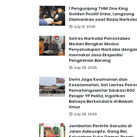
1 Pengunjung THM One King
Golden Positif Urine, Langsung
Diamankan saat Razia Narkob
July 31, 2026
Satres Narkoba Polrestabes
Medan Bongkar Modus
Penyeludupan Narkoba denga
memakai Jasa Ekspedisi
Pengiriman Barang
July 29, 2026
Demi Jaga Keamanan dan
Keselamatan, Sat Lantas Polre
Pematangsiantar Edukasi 600
Pelajar YP Pelita, Ingatkan
Bahaya Berkendara di Bawah
Umur
July 29, 2026
Jembatan Perintis Garuda di
Jalan Adisucipto, Gang Rel,
Kelurahan Suka Damai, Resmi