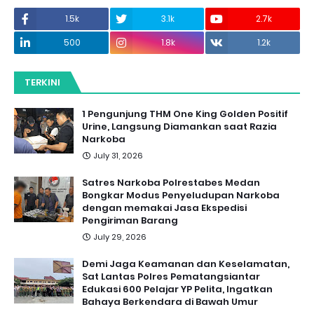
1.5k
3.1k
2.7k
500
1.8k
1.2k
TERKINI
1 Pengunjung THM One King Golden Positif
Urine, Langsung Diamankan saat Razia
Narkoba
July 31, 2026
Satres Narkoba Polrestabes Medan
Bongkar Modus Penyeludupan Narkoba
dengan memakai Jasa Ekspedisi
Pengiriman Barang
July 29, 2026
Demi Jaga Keamanan dan Keselamatan,
Sat Lantas Polres Pematangsiantar
Edukasi 600 Pelajar YP Pelita, Ingatkan
Bahaya Berkendara di Bawah Umur