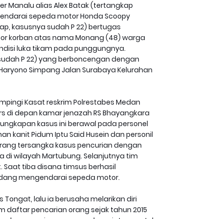
 Manalu alias Alex Batak (tertangkap
gendarai sepeda motor Honda Scoopy
ap, kasusnya sudah P 22) bertugas
r korban atas nama Monang (48) warga
disi luka tikam pada punggungnya.
a sudah P 22) yang berboncengan dengan
MT.Haryono Simpang Jalan Surabaya Kelurahan
pingi Kasat reskrim Polrestabes Medan
ers di depan kamar jenazah RS Bhayangkara
ungkapan kasus ini berawal pada personel
n kanit Pidum Iptu Said Husein dan personil
rang tersangka kasus pencurian dengan
 di wilayah Martubung. Selanjutnya tim
 Saat tiba disana timsus berhasil
edang mengendarai sepeda motor.
 Tongat, lalu ia berusaha melarikan diri
daftar pencarian orang sejak tahun 2015