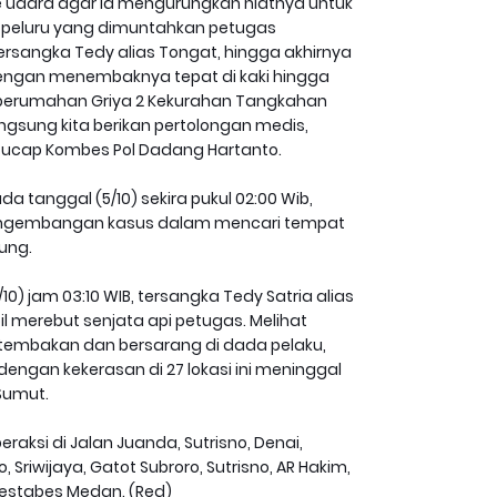
ke udara agar ia mengurungkan niatnya untuk
 peluru yang dimuntahkan petugas
tersangka Tedy alias Tongat, hingga akhirnya
engan menembaknya tepat di kaki hingga
perumahan Griya 2 Kekurahan Tangkahan
gsung kita berikan pertolongan medis,
ucap Kombes Pol Dadang Hartanto.
a tanggal (5/10) sekira pukul 02:00 Wib,
pengembangan kasus dalam mencari tempat
ung.
 jam 03:10 WIB, tersangka Tedy Satria alias
merebut senjata api petugas. Melihat
itembakan dan bersarang di dada pelaku,
engan kekerasan di 27 lokasi ini meninggal
Sumut.
raksi di Jalan Juanda, Sutrisno, Denai,
Sriwijaya, Gatot Subroro, Sutrisno, AR Hakim,
lrestabes Medan. (Red)