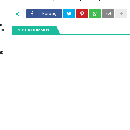
Berbagi
mi
mu
POST A COMMENT
RD
I