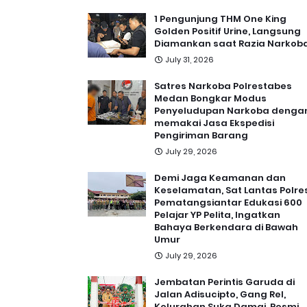
1 Pengunjung THM One King
Golden Positif Urine, Langsung
Diamankan saat Razia Narkob
July 31, 2026
Satres Narkoba Polrestabes
Medan Bongkar Modus
Penyeludupan Narkoba denga
memakai Jasa Ekspedisi
Pengiriman Barang
July 29, 2026
Demi Jaga Keamanan dan
Keselamatan, Sat Lantas Polre
Pematangsiantar Edukasi 600
Pelajar YP Pelita, Ingatkan
Bahaya Berkendara di Bawah
Umur
July 29, 2026
Jembatan Perintis Garuda di
Jalan Adisucipto, Gang Rel,
Kelurahan Suka Damai, Resmi