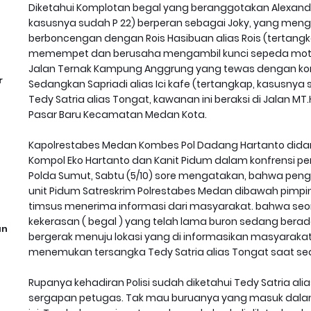
Diketahui Komplotan begal yang beranggotakan Alexander
kasusnya sudah P 22) berperan sebagai Joky, yang men
berboncengan dengan Rois Hasibuan alias Rois (tertangk
memempet dan berusaha mengambil kunci sepeda moto
Jalan Ternak Kampung Anggrung yang tewas dengan kon
r
Sedangkan Sapriadi alias Ici kafe (tertangkap, kasusny
Tedy Satria alias Tongat, kawanan ini beraksi di Jalan 
Pasar Baru Kecamatan Medan Kota.
Kapolrestabes Medan Kombes Pol Dadang Hartanto didam
Kompol Eko Hartanto dan Kanit Pidum dalam konfrensi p
Polda Sumut, Sabtu (5/10) sore mengatakan, bahwa peng
unit Pidum Satreskrim Polrestabes Medan dibawah pimpina
timsus menerima informasi dari masyarakat. bahwa seo
kekerasan ( begal ) yang telah lama buron sedang berada
an
bergerak menuju lokasi yang di informasikan masyarakat.
menemukan tersangka Tedy Satria alias Tongat saat s
Rupanya kehadiran Polisi sudah diketahui Tedy Satria alias
sergapan petugas. Tak mau buruanya yang masuk dalam 