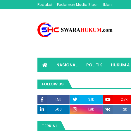
Redaksi
Pedoman Media Siber
Iklan
NASIONAL
POLITIK
HUKUM & 
ADVERTORIAL
SWARAHUKUM TV
FOLLOW US
1.5k
3.1k
2.7k
500
1.8k
1.2k
TERKINI