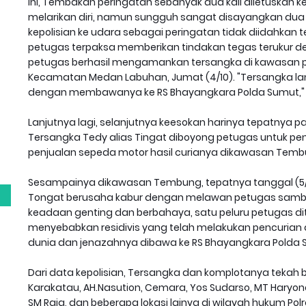
ini, Tembakan peringatan sebanyak dua kali diletuskan 
melarikan diri, namun sungguh sangat disayangkan dua
kepolisian ke udara sebagai peringatan tidak diidahkan 
petugas terpaksa memberikan tindakan tegas terukur d
petugas berhasil mengamankan tersangka di kawasan 
Kecamatan Medan Labuhan, Jumat (4/10). "Tersangka lan
dengan membawanya ke RS Bhayangkara Polda Sumut," 
Lanjutnya lagi, selanjutnya keesokan harinya tepatnya pad
g
Tersangka Tedy alias Tingat diboyong petugas untuk 
penjualan sepeda motor hasil curianya dikawasan Temb
Sesampainya dikawasan Tembung, tepatnya tanggal (5/10)
Tongat berusaha kabur dengan melawan petugas sambil 
keadaan genting dan berbahaya, satu peluru petugas d
menyebabkan residivis yang telah melakukan pencurian d
dunia dan jenazahnya dibawa ke RS Bhayangkara Polda 
Dari data kepolisian, Tersangka dan komplotanya tekah be
Karakatau, AH.Nasution, Cemara, Yos Sudarso, MT Haryono, 
SM Raja, dan beberapa lokasi lainya di wilayah hukum Po