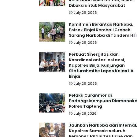
Dibuka untuk Masyarakat
July 29, 2026
Komitmen Berantas Narkoba,
Polsek Binjai Kembali Grebek
Sarang Narkoba di Tandem Hili
July 29, 2026
Perkuat Sinergitas dan
Koordinasi antar Instansi,
Kapolres Binjai Kunjungan
Silaturahmi ke Lapas Kelas IIA
Binjai
July 29, 2026
Pelaku Curanmor di
Padangsidempuan Diamanak
Polres Tapteng
July 28, 2026
Jauhkan Narkoba dari Internal,
Kapolres Samosir: seluruh
Personel Jalani Tes Urine dan