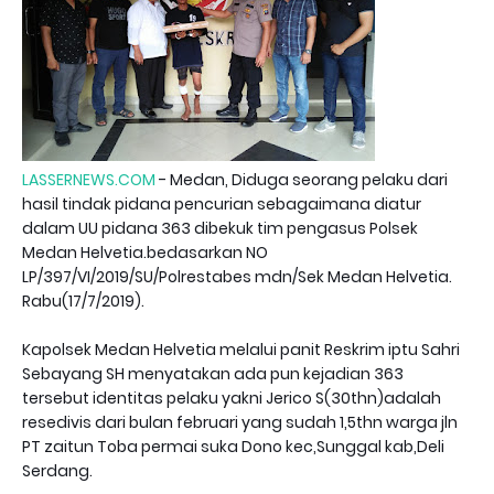
LASSERNEWS.COM
- Medan, Diduga seorang pelaku dari
hasil tindak pidana pencurian sebagaimana diatur
dalam UU pidana 363 dibekuk tim pengasus Polsek
Medan Helvetia.bedasarkan NO
LP/397/VI/2019/SU/Polrestabes mdn/Sek Medan Helvetia.
Rabu(17/7/2019).
Kapolsek Medan Helvetia melalui panit Reskrim iptu Sahri
Sebayang SH menyatakan ada pun kejadian 363
tersebut identitas pelaku yakni Jerico S(30thn)adalah
resedivis dari bulan februari yang sudah 1,5thn warga jln
PT zaitun Toba permai suka Dono kec,Sunggal kab,Deli
Serdang.