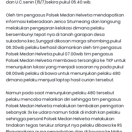
dan U.C.senin (15/7)sekira pukul 05.40 wib.
Oleh tim pengasus Polsek Medan Helvetia mendapatkan
informasi keberadaan Jerico Situmeang dan langsung
melakukan pengejaran kelokasi dimana pelaku
bersembunyi tepat nya di tanah garapan desa
sukadono.kec,Sunggal dikosan marga sihombing.pukul
06.30wib pelaku berhasil diamankan oleh tim pengasus
Polsek Medan Helvetia.pukul 07.00wib tim pengasus
Polsek Medan Helvetia membawa tersangka ke TKP untuk
menunjukan lokasi yang menjadi sasaran ny.pada pukul
08.00wib pelaku di bawa untuk menunjukan pelaku 480
dimana pelaku menjual laptop hasil curian tersebut.
Namun pada saat menunjukan,pelaku 480 tersebut
pelaku mencoba melarikan diri sehingga tim pengasus
Polsek Medan Helvetia melakukan tembakan peringatan
sebanyak 3x ke udara namun tidak di indah kan pelaku
sehingga personil Polsek Medan Helvetia melakukan
tindakan tegas terukur.srlanjut nya pelaku dibawa ke RS
Bhayangkara guna pengobatan dan di boyong ke Mako