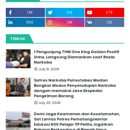
1.5k
3.1k
2.7k
500
1.8k
1.2k
TERKINI
1 Pengunjung THM One King Golden Positif
Urine, Langsung Diamankan saat Razia
Narkoba
July 31, 2026
Satres Narkoba Polrestabes Medan
Bongkar Modus Penyeludupan Narkoba
dengan memakai Jasa Ekspedisi
Pengiriman Barang
July 29, 2026
Demi Jaga Keamanan dan Keselamatan,
Sat Lantas Polres Pematangsiantar
Edukasi 600 Pelajar YP Pelita, Ingatkan
Bahaya Berkendara di Bawah Umur