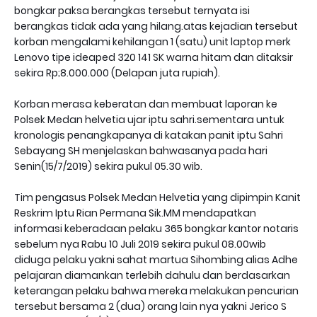
bongkar paksa berangkas tersebut ternyata isi
berangkas tidak ada yang hilang.atas kejadian tersebut
korban mengalami kehilangan 1 (satu) unit laptop merk
Lenovo tipe ideaped 320 141 SK warna hitam dan ditaksir
sekira Rp;8.000.000 (Delapan juta rupiah).
Korban merasa keberatan dan membuat laporan ke
Polsek Medan helvetia ujar iptu sahri.sementara untuk
kronologis penangkapanya di katakan panit iptu Sahri
Sebayang SH menjelaskan bahwasanya pada hari
Senin(15/7/2019) sekira pukul 05.30 wib.
Tim pengasus Polsek Medan Helvetia yang dipimpin Kanit
Reskrim Iptu Rian Permana Sik.MM mendapatkan
informasi keberadaan pelaku 365 bongkar kantor notaris
sebelum nya Rabu 10 Juli 2019 sekira pukul 08.00wib
diduga pelaku yakni sahat martua Sihombing alias Adhe
pelajaran diamankan terlebih dahulu dan berdasarkan
keterangan pelaku bahwa mereka melakukan pencurian
tersebut bersama 2 (dua) orang lain nya yakni Jerico S