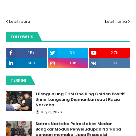
Lebih baru
Lebih lama
FOLLOW US
1.5k
3.1k
2.7k
500
1.8k
1.2k
TERKINI
1 Pengunjung THM One King Golden Positif
Urine, Langsung Diamankan saat Razia
Narkoba
July 31, 2026
Satres Narkoba Polrestabes Medan
Bongkar Modus Penyeludupan Narkoba
dengan memakai Jasa Ekspedisi