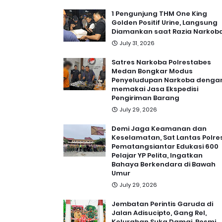
1 Pengunjung THM One King
Golden Positif Urine, Langsung
Diamankan saat Razia Narkob
July 31, 2026
Satres Narkoba Polrestabes
Medan Bongkar Modus
Penyeludupan Narkoba denga
memakai Jasa Ekspedisi
Pengiriman Barang
July 29, 2026
Demi Jaga Keamanan dan
Keselamatan, Sat Lantas Polre
Pematangsiantar Edukasi 600
Pelajar YP Pelita, Ingatkan
Bahaya Berkendara di Bawah
Umur
July 29, 2026
Jembatan Perintis Garuda di
Jalan Adisucipto, Gang Rel,
Kelurahan Suka Damai, Resmi