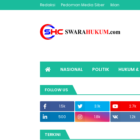
Redaksi
Pedoman Media Siber
Iklan
NASIONAL
POLITIK
HUKUM & 
ADVERTORIAL
SWARAHUKUM TV
FOLLOW US
1.5k
3.1k
2.7k
500
1.8k
1.2k
TERKINI