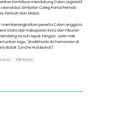
kan Kontribusi mendukung Calon Legislatif
Leonardus Simbolon Caleg Partai Perindo
, Petisah dan Silalas.
r memberangkatkan peserta Calon anggota
tera Utara dan Kabupaten Kota dan hiburan
rdendang ria riuh tepuk tangan, saat naik
ntunkan lagu, "Anakkhonki do hamoraon di
ano Batak. (Linche Hutabarat)
lhukam
PSBI Medan