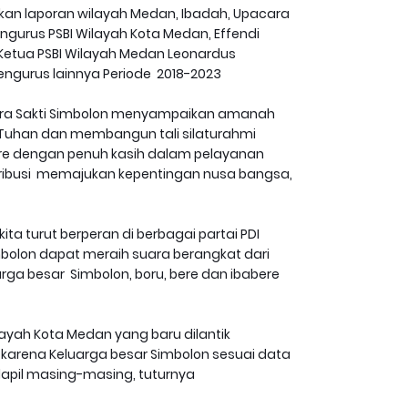
ikan laporan wilayah Medan, Ibadah, Upacara
ngurus PSBI Wilayah Kota Medan, Effendi
etua PSBI Wilayah Medan Leonardus
engurus lainnya Periode 2018-2023
uara Sakti Simbolon menyampaikan amanah
 Tuhan dan membangun tali silaturahmi
ere dengan penuh kasih dalam pelayanan
tribusi memajukan kepentingan nusa bangsa,
kita turut berperan di berbagai partai PDI
Simbolon dapat meraih suara berangkat dari
arga besar Simbolon, boru, bere dan ibabere
yah Kota Medan yang baru dilantik
f karena Keluarga besar Simbolon sesuai data
 dapil masing-masing, tuturnya