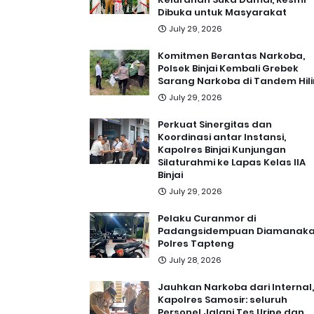
Dibuka untuk Masyarakat
July 29, 2026
Komitmen Berantas Narkoba,
Polsek Binjai Kembali Grebek
Sarang Narkoba di Tandem Hili
July 29, 2026
Perkuat Sinergitas dan
Koordinasi antar Instansi,
Kapolres Binjai Kunjungan
Silaturahmi ke Lapas Kelas IIA
Binjai
July 29, 2026
Pelaku Curanmor di
Padangsidempuan Diamanak
Polres Tapteng
July 28, 2026
Jauhkan Narkoba dari Internal,
Kapolres Samosir: seluruh
Personel Jalani Tes Urine dan