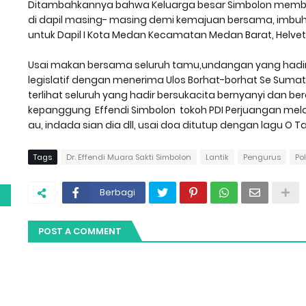
Ditambahkannya bahwa Keluarga besar Simbolon memberi
di dapil masing- masing demi kemajuan bersama, imbuh 
untuk Dapil I Kota Medan Kecamatan Medan Barat, Helvetia
Usai makan bersama seluruh tamu,undangan yang hadi
legislatif dengan menerima Ulos Borhat-borhat Se Suma
terlihat seluruh yang hadir bersukacita bernyanyi dan be
kepanggung Effendi Simbolon tokoh PDI Perjuangan mela
au, indada sian dia dll, usai doa ditutup dengan lagu O T
g
Tags
Dr. Effendi Muara Sakti Simbolon
Lantik
Pengurus
Po
Berbagi
POST A COMMENT