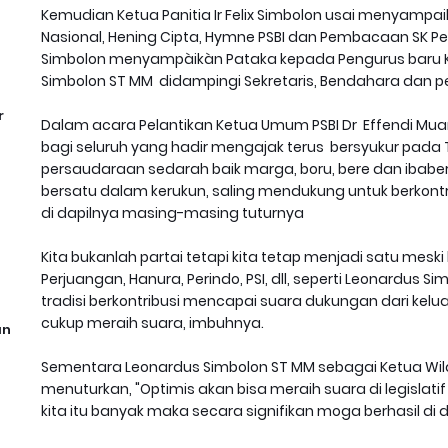
Kemudian Ketua Panitia Ir Felix Simbolon usai menyampa
Nasional, Hening Cipta, Hymne PSBI dan Pembacaan SK Pe
Simbolon menyampàikàn Pataka kepada Pengurus baru K
Simbolon ST MM didampingi Sekretaris, Bendahara dan p
r
Dalam acara Pelantikan Ketua Umum PSBI Dr Effendi M
bagi seluruh yang hadir mengajak terus bersyukur pada
persaudaraan sedarah baik marga, boru, bere dan ibab
bersatu dalam kerukun, saling mendukung untuk berkon
di dapilnya masing-masing tuturnya
Kita bukanlah partai tetapi kita tetap menjadi satu meski 
Perjuangan, Hanura, Perindo, PSI, dll, seperti Leonardus 
tradisi berkontribusi mencapai suara dukungan dari kelu
cukup meraih suara, imbuhnya.
an
Sementara Leonardus Simbolon ST MM sebagai Ketua Wila
menuturkan, "Optimis akan bisa meraih suara di legislati
kita itu banyak maka secara signifikan moga berhasil di