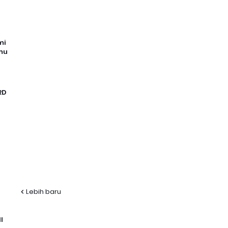
mi
mu
RD
Lebih baru
I