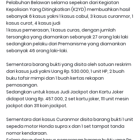
Pelabuhan Belawan selama sepekan dari Kegiatan
Kepolisian Yang Ditingkatkan (K2YD) membuahkan hasil
sebanyak 6 kasus yakni 1 kasus cabul, 3 kasus curanmor, 1
kasus curat, 4 kasus judi
1 kasus pemerasan, 1 kasus curas, dengan jumlah
tersangka yang diamankan sebanyak 27 orang laki laki
sedangkan pelaku dari Premanisme yang diamankan
sebanyak 46 orang laki-laki.
Sementara barang bukti yang disita oleh satuan reskrim
dari kasus judi yakni Uang Rp. 530.000, 1 unit HP, 2 buah
buku tafsir mimpi dan 1 buah kertas rekapan
pemasangan.
Sedangkan untuk kasus Judi Jackpot dan Kartu Joker
didapat Uang Rp. 457.000, 2 set kartu joker, 111 unit mesin
jackpot dan 311 koin jackpot.
Sementara dari kasus Curanmor disita barang bukti 1 unit
sepeda motor Honda supra x dan 1 set tampat tanda
nomor kendaraan.