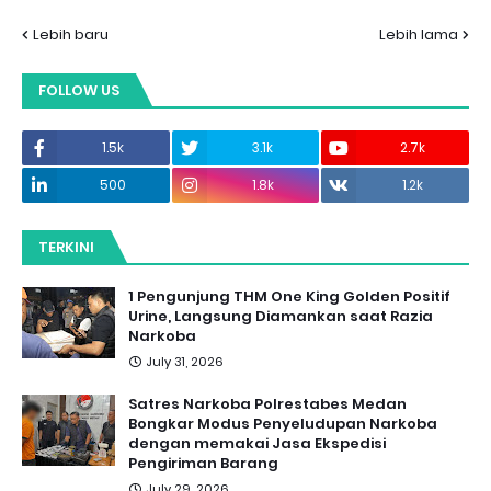
Lebih baru
Lebih lama
FOLLOW US
1.5k
3.1k
2.7k
500
1.8k
1.2k
TERKINI
1 Pengunjung THM One King Golden Positif
Urine, Langsung Diamankan saat Razia
Narkoba
July 31, 2026
Satres Narkoba Polrestabes Medan
Bongkar Modus Penyeludupan Narkoba
dengan memakai Jasa Ekspedisi
Pengiriman Barang
July 29, 2026