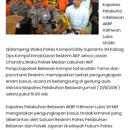
Kapolres
Pelabuha
n Belawan
AKBP
H.Ikhwan
Lubis
SH.MH
didampingi Waka Polres Kompol Eddy Suprianto SH,Kabag
Ops Kompol Erinal,Kasat Reskrim AKP Jerico Lavian
Chandra,Waka Polsek Medan Labuhan AKP
Ponijo,Kapolsek Belawan Kompol Safaruddin Tama dan
para Kanit Reskrim, memaparkan terkait pengungkapan
enam kasus, acara ini berlangsung di gedung aula
tribrata Mapolres Pelabuhan Belawan,jumat ( 21/9/2018 )
sekira pukul 15.00 wib.
Kapolres Pelabuhan Belawan AKBP H.Ikhwan Lubis SH MH
mengatakan pengungkapan kasus tindak kriminal yang
diberantas oleh Satuan Reskrim Polres Pelabuhan
Belawan dan Polsek Jajaran di wilayah hukum Polres