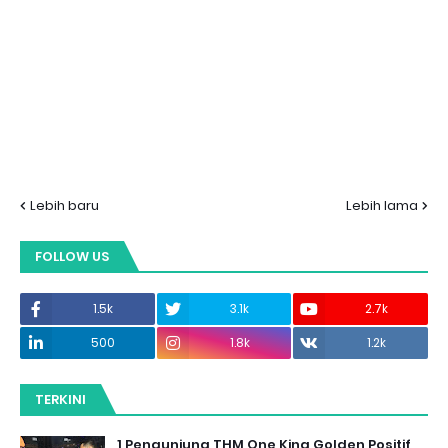
Lebih baru
Lebih lama
FOLLOW US
1.5k
3.1k
2.7k
500
1.8k
1.2k
TERKINI
1 Pengunjung THM One King Golden Positif